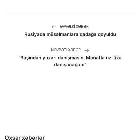
ƏVVƏLKI XƏBƏR
Rusiyada müsəlmanlara qadağa qoyuldu
NÖVBƏTI XƏBƏR
"Başından yuxarı danışmasın, Manafla üz-üzə
danışacağam"
Oxşar xəbərlər