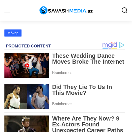
Mövqe
Haqqımızda
Əlaqə
Peşə etikası
Reklam
Gündəm
Siyasət
İqtisadiyyat
Hadisə