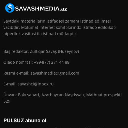
Saytdakı materialların istifadəsi zamanı istinad edilməsi
vacibdir. Məlumat internet səhifələrində istifadə edildikdə
hiperlink vasitəsi ilə istinad mütləqdir.
Baş redaktor: Zülfiqar Savaş (Hüseynov)
Əlaqə nömrəsi: +994(77) 271 44 88
Rəsmi e-mail:
savashmedia@gmail.com
E-mail:
savashci@inbox.ru
Ünvan: Bakı şəhəri, Azərbaycan Nəşriyyatı, Mətbuat prospekti
529
PULSUZ abunə ol