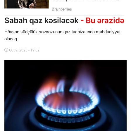
Dünya
Sabah qaz kəsiləcək
- Bu ərazidə
Cəmiyyət
Hövsan südçülük sovxozunun qaz təchizatında məhdudiyyət
İdman
olacaq.
Kriminal
Oct 9, 2025 - 19:52
Mövqe
Maraqlı
Sağlıq
Digər