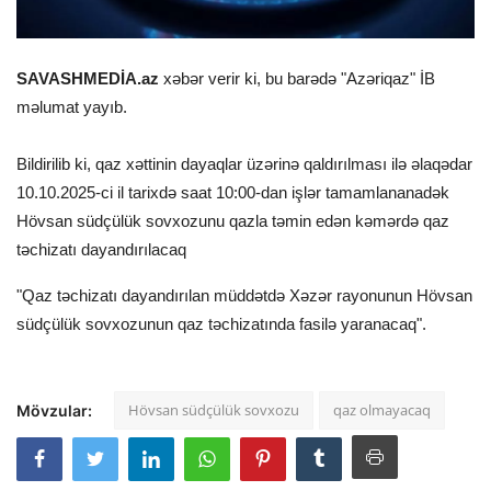
SAVASHMEDİA.az
xəbər verir ki, bu barədə "Azəriqaz" İB
məlumat yayıb.
Bildirilib ki, qaz xəttinin dayaqlar üzərinə qaldırılması ilə əlaqədar
10.10.2025-ci il tarixdə saat 10:00-dan işlər tamamlananadək
Hövsan südçülük sovxozunu qazla təmin edən kəmərdə qaz
təchizatı dayandırılacaq
"Qaz təchizatı dayandırılan müddətdə Xəzər rayonunun Hövsan
südçülük sovxozunun qaz təchizatında fasilə yaranacaq".
Hövsan südçülük sovxozu
qaz olmayacaq
Mövzular: