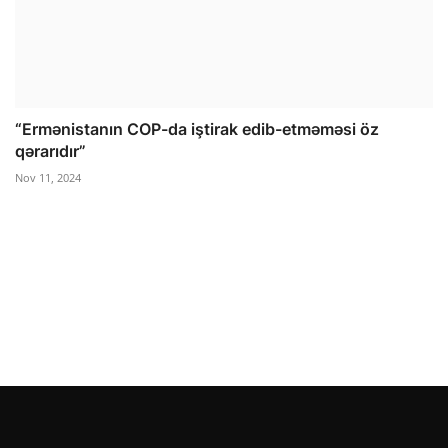
“Ermənistanın COP-da iştirak edib-etməməsi öz
qərarıdır”
Nov 11, 2024