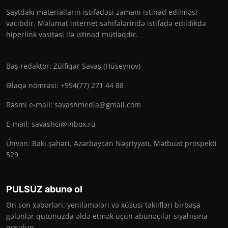
Saytdakı materialların istifadəsi zamanı istinad edilməsi
vacibdir. Məlumat internet səhifələrində istifadə edildikdə
hiperlink vasitəsi ilə istinad mütləqdir.
Baş redaktor: Zülfiqar Savaş (Hüseynov)
Əlaqə nömrəsi: +994(77) 271 44 88
Rəsmi e-mail:
savashmedia@gmail.com
E-mail:
savashci@inbox.ru
Ünvan: Bakı şəhəri, Azərbaycan Nəşriyyatı, Mətbuat prospekti
529
PULSUZ abunə ol
Ən son xəbərləri, yeniləmələri və xüsusi təklifləri birbaşa
gələnlər qutunuzda əldə etmək üçün abunəçilər siyahısına
qoşulun