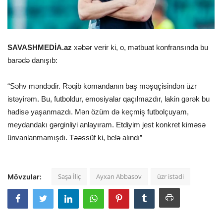
SAVASHMEDİA.az
xəbər verir ki, o, mətbuat konfransında bu
barədə danışıb:
“Səhv məndədir. Rəqib komandanın baş məşqçisindən üzr
istəyirəm. Bu, futboldur, emosiyalar qaçılmazdır, lakin gərək bu
hadisə yaşanmazdı. Mən özüm də keçmiş futbolçuyam,
meydandakı gərginliyi anlayıram. Etdiyim jest konkret kiməsə
ünvanlanmamışdı. Təəssüf ki, belə alındı”
Saşa İliç
Ayxan Abbasov
üzr istədi
Mövzular: