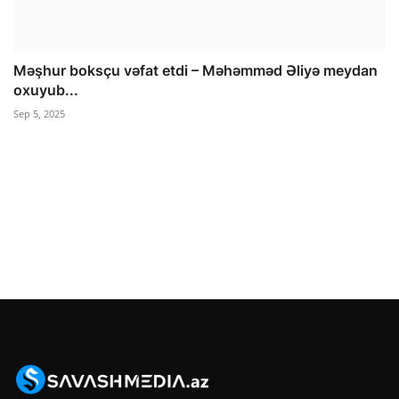
Məşhur boksçu vəfat etdi – Məhəmməd Əliyə meydan
oxuyub...
Sep 5, 2025