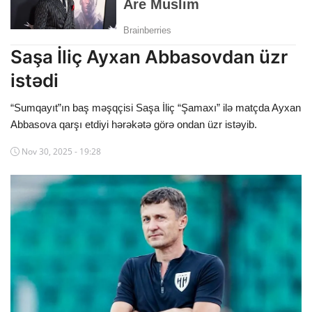
Dünya
Cəmiyyət
Saşa İliç Ayxan Abbasovdan üzr
istədi
İdman
“Sumqayıt”ın baş məşqçisi Saşa İliç “Şamaxı” ilə matçda Ayxan
Kriminal
Abbasova qarşı etdiyi hərəkətə görə ondan üzr istəyib.
Mövqe
Nov 30, 2025 - 19:28
Maraqlı
Sağlıq
Digər