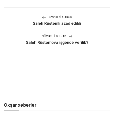
ƏVVƏLKI XƏBƏR
Saleh Rüstəmli azad edildi
NÖVBƏTI XƏBƏR
Saleh Rüstəmova işgəncə verilib?
Oxşar xəbərlər