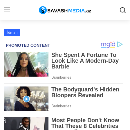
İdman
Haqqımızda
Əlaqə
Peşə etikası
Reklam
Gündəm
Siyasət
İqtisadiyyat
Hadisə