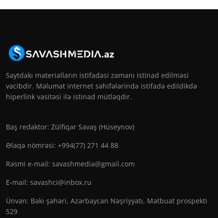
Saytdakı materialların istifadəsi zamanı istinad edilməsi
vacibdir. Məlumat internet səhifələrində istifadə edildikdə
hiperlink vasitəsi ilə istinad mütləqdir.
Baş redaktor: Zülfiqar Savaş (Hüseynov)
Əlaqə nömrəsi: +994(77) 271 44 88
Rəsmi e-mail:
savashmedia@gmail.com
E-mail:
savashci@inbox.ru
Ünvan: Bakı şəhəri, Azərbaycan Nəşriyyatı, Mətbuat prospekti
529