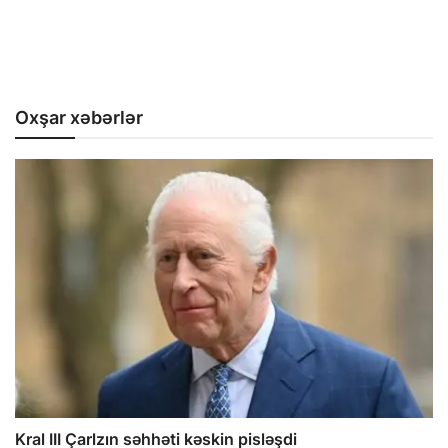
Oxşar xəbərlər
Kral III Çarlzın səhhəti kəskin pisləşdi