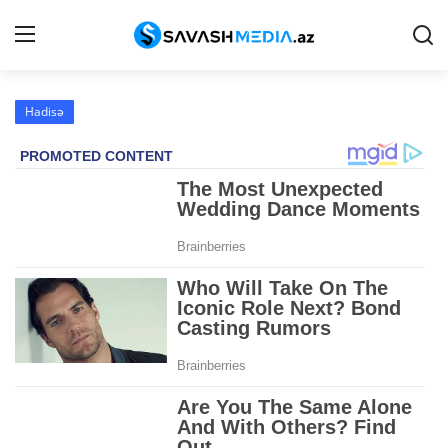
Hadisə
Haqqımızda
Əlaqə
Peşə etikası
Reklam
Gündəm
Siyasət
İqtisadiyyat
Hadisə