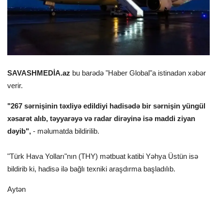
SAVASHMEDİA.az
bu barədə "Haber Global"a istinadən xəbər
verir.
"267 sərnişinin təxliyə edildiyi hadisədə bir sərnişin yüngül
xəsarət alıb, təyyarəyə və radar dirəyinə isə maddi ziyan
dəyib",
- məlumatda bildirilib.
"Türk Hava Yolları"nın (THY) mətbuat katibi Yəhya Üstün isə
bildirib ki, hadisə ilə bağlı texniki araşdırma başladılıb.
Aytən