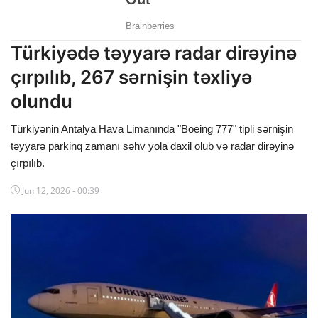
Dünya
Türkiyədə təyyarə radar dirəyinə
Cəmiyyət
çırpılıb, 267 sərnişin təxliyə
İdman
olundu
Kriminal
Türkiyənin Antalya Hava Limanında "Boeing 777" tipli sərnişin
Mövqe
təyyarə parkinq zamanı səhv yola daxil olub və radar dirəyinə
çırpılıb.
Maraqlı
Jun 12, 2026 - 00:39
Sağlıq
Digər