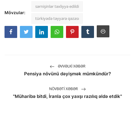
sərnişinlər təxliyyə edildi
Mövzular:
türkiyədə təyyarə qəzası
ƏVVƏLKI XƏBƏR
Pensiya növünü dəyişmək mümkündür?
NÖVBƏTI XƏBƏR
"Müharibə bitdi, İranla çox yaxşı razılıq əldə etdik"