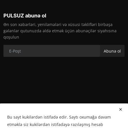
PULSUZ abunə ol
Ən son xəbərləri, yeniləmələri və xüsusi təklifləri birbaşa
gələnlər qutunuzda əldə etmək üçün abunəçilər siyahısına
qoşulun
Abunə ol
Bu sayt kukilərdən istifadə edir. Saytı oxumağa davam
etməklə siz kukilərdən istifadəyə razılaşmış hesab