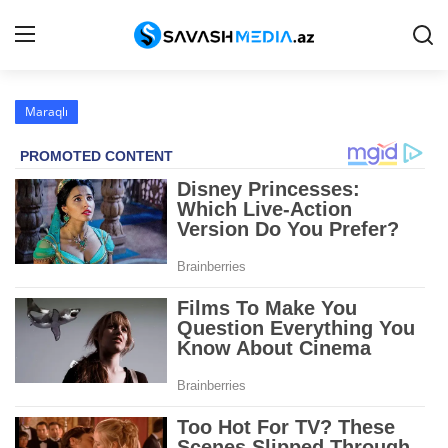
Maraqlı
Reklam
Gündəm
Haqqımızda
Əlaqə
Peşə etikası
Siyasət
İqtisadiyyat
Hadisə