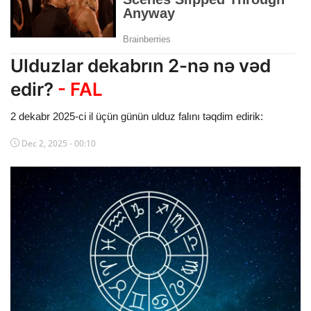
Dünya
Cəmiyyət
Ulduzlar dekabrın 2-nə nə vəd
İdman
edir?
- FAL
Kriminal
2 dekabr 2025-ci il üçün günün ulduz falını təqdim edirik:
Mövqe
Dec 2, 2025 - 00:10
Maraqlı
Sağlıq
Digər