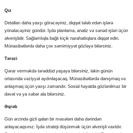
Qız
Detalları daha yaxşı görəcəyiniz, diqqət tələb edən işlərə
yönələcəyiniz gündür. İşdə planlama, analiz və sənəd işləri üçün
əlverişlidir. Sağlamlıqla bağlı kiçik narahatlıqlara diqqət edin.
Münasibətlərdə daha çox səmimiyyət gözləyə bilərsiniz.
Tərəzi
Qərar verməkdə tərəddüd yaşaya bilərsiniz, lakin günün
ortasında vəziyyət aydınlaşacaq. Münasibətlərdə danışmaq və
anlaşmaq üçün yaxşı zamandır. Sosial həyatda gözlənilməz bir
dəvət və ya xəbər ala bilərsiniz.
Əqrəb
Gün ərzində gizli qalan bir məsələni daha dərindən
anlayacaqsınız. İşdə strateji düşünmək üçün əlverişli vaxtdır.