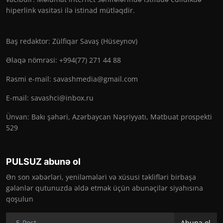
hiperlink vasitəsi ilə istinad mütləqdir.
Baş redaktor: Zülfiqar Savaş (Hüseynov)
Əlaqə nömrəsi: +994(77) 271 44 88
Rəsmi e-mail:
savashmedia@gmail.com
E-mail:
savashci@inbox.ru
Ünvan: Bakı şəhəri, Azərbaycan Nəşriyyatı, Mətbuat prospekti
529
PULSUZ abunə ol
Ən son xəbərləri, yeniləmələri və xüsusi təklifləri birbaşa
gələnlər qutunuzda əldə etmək üçün abunəçilər siyahısına
qoşulun
Abunə ol