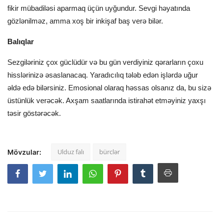
fikir mübadiləsi aparmaq üçün uyğundur. Sevgi həyatında
gözlənilməz, amma xoş bir inkişaf baş verə bilər.
Balıqlar
Sezgiləriniz çox güclüdür və bu gün verdiyiniz qərarların çoxu
hisslərinizə əsaslanacaq. Yaradıcılıq tələb edən işlərdə uğur
əldə edə bilərsiniz. Emosional olaraq həssas olsanız da, bu sizə
üstünlük verəcək. Axşam saatlarında istirahət etməyiniz yaxşı
təsir göstərəcək.
Ulduz falı
bürclər
Mövzular: