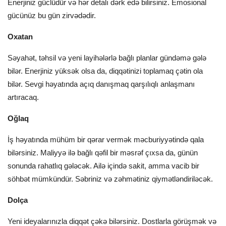
Enerjiniz güclüdür və hər detalı dərk edə bilirsiniz. Emosional
gücünüz bu gün zirvədədir.
Oxatan
Səyahət, təhsil və yeni layihələrlə bağlı planlar gündəmə gələ
bilər. Enerjiniz yüksək olsa da, diqqətinizi toplamaq çətin ola
bilər. Sevgi həyatında açıq danışmaq qarşılıqlı anlaşmanı
artıracaq.
Oğlaq
İş həyatında mühüm bir qərar vermək məcburiyyətində qala
bilərsiniz. Maliyyə ilə bağlı qəfil bir məsrəf çıxsa da, günün
sonunda rahatlıq gələcək. Ailə içində sakit, amma vacib bir
söhbət mümkündür. Səbriniz və zəhmətiniz qiymətləndiriləcək.
Dolça
Yeni ideyalarınızla diqqət çəkə bilərsiniz. Dostlarla görüşmək və