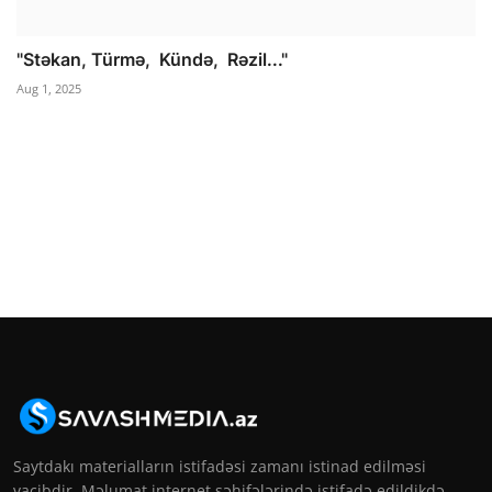
"Stə­kan, Tür­mə, Kün­də, Rə­zil..."
Aug 1, 2025
Saytdakı materialların istifadəsi zamanı istinad edilməsi
vacibdir. Məlumat internet səhifələrində istifadə edildikdə