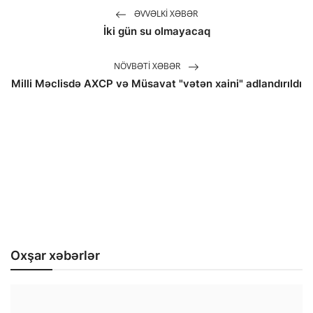
ƏVVƏLKI XƏBƏR
İki gün su olmayacaq
NÖVBƏTI XƏBƏR
Milli Məclisdə AXCP və Müsavat "vətən xaini" adlandırıldı
Oxşar xəbərlər