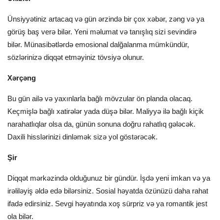
Ünsiyyətiniz artacaq və gün ərzində bir çox xəbər, zəng və ya
görüş baş verə bilər. Yeni məlumat və tanışlıq sizi sevindirə
bilər. Münasibətlərdə emosional dalğalanma mümkündür,
sözlərinizə diqqət etməyiniz tövsiyə olunur.
Xərçəng
Bu gün ailə və yaxınlarla bağlı mövzular ön planda olacaq.
Keçmişlə bağlı xatirələr yada düşə bilər. Maliyyə ilə bağlı kiçik
narahatlıqlar olsa da, günün sonuna doğru rahatlıq gələcək.
Daxili hisslərinizi dinləmək sizə yol göstərəcək.
Şir
Diqqət mərkəzində olduğunuz bir gündür. İşdə yeni imkan və ya
irəliləyiş əldə edə bilərsiniz. Sosial həyatda özünüzü daha rahat
ifadə edirsiniz. Sevgi həyatında xoş sürpriz və ya romantik jest
ola bilər.