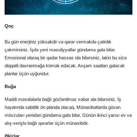
Qoç
Bu gün enerjiniz yüksəkdir və qərar verməkdə çətinlik
çəkmirsiniz. İşdə yeni məsuliyyətlər gündəmə gələ bilər.
Emosional olaraq bir qədər həssas ola bilərsiniz, lakin bu sizə
diqqətli davranmağa kömək edəcək. Axşam saatları gələcək
planlar üçün uyğundur.
Buğa
Maddi məsələlərlə bağlı gözlənilməz xəbər ala bilərsiniz. İş
həyatında sabitlik ön planda olacaq. Münasibətlərdə güvən
mövzuları yenidən gündəmə gələ bilər. Günün ikinci yarısı ev və
alış-verişlə bağlı qərarlar üçün münasibdir.
Əkizlər