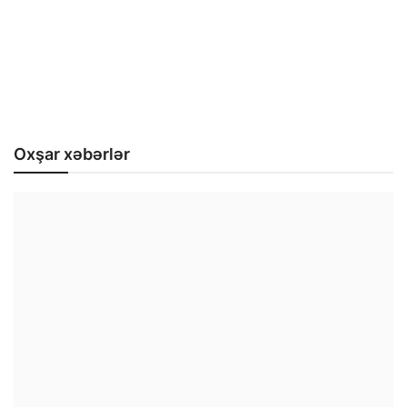
Oxşar xəbərlər