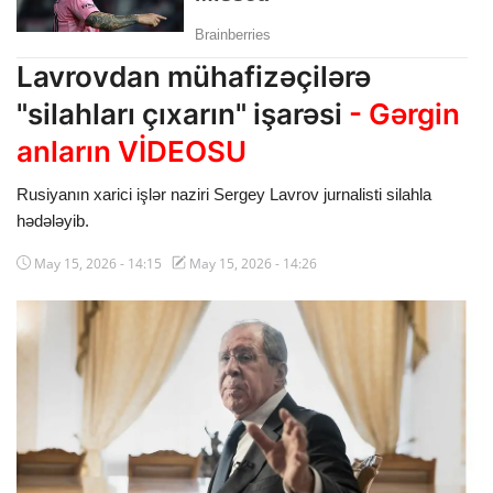
Dünya
Lavrovdan mühafizəçilərə
Cəmiyyət
"silahları çıxarın" işarəsi
- Gərgin
İdman
anların VİDEOSU
Kriminal
Rusiyanın xarici işlər naziri Sergey Lavrov jurnalisti silahla
hədələyib.
Mövqe
May 15, 2026 - 14:15
May 15, 2026 - 14:26
Maraqlı
Sağlıq
Digər