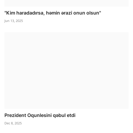
"Kim haradadırsa, həmin ərazi onun olsun"
Jun 13, 2025
Prezident Oqunlesini qəbul etdi
Dec 8, 2025