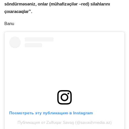
söndürməsəniz, onlar (mühafizəçilər –red) silahlarını
çıxaracaqlar”.
Banu
Посмотреть эту публикацию в Instagram
Публикация от Zulfuqar Savaş (@savashmedia.az)