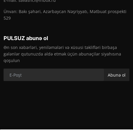
E-mail:
savashci@inbox.ru
Ünvan: Bakı şəhəri, Azərbaycan Nəşriyyatı, Mətbuat prospekti
529
PULSUZ abunə ol
Ən son xəbərləri, yeniləmələri və xüsusi təklifləri birbaşa
gələnlər qutunuzda əldə etmək üçün abunəçilər siyahısına
qoşulun
Abunə ol