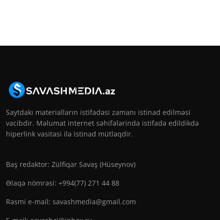
Saytdakı materialların istifadəsi zamanı istinad edilməsi
vacibdir. Məlumat internet səhifələrində istifadə edildikdə
hiperlink vasitəsi ilə istinad mütləqdir.
Baş redaktor: Zülfiqar Savaş (Hüseynov)
Əlaqə nömrəsi: +994(77) 271 44 88
Rəsmi e-mail:
savashmedia@gmail.com