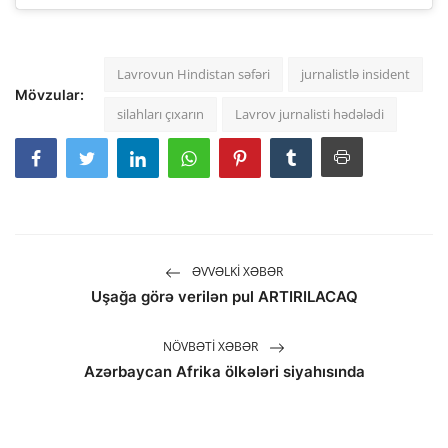
Lavrovun Hindistan səfəri
jurnalistlə insident
Mövzular:
silahları çıxarın
Lavrov jurnalisti hədələdi
ƏVVƏLKI XƏBƏR
Uşağa görə verilən pul ARTIRILACAQ
NÖVBƏTI XƏBƏR
Azərbaycan Afrika ölkələri siyahısında