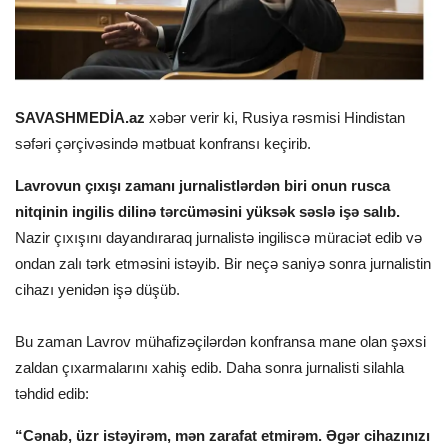
SAVASHMEDİA.az
xəbər verir ki, Rusiya rəsmisi Hindistan
səfəri çərçivəsində mətbuat konfransı keçirib.
Lavrovun çıxışı zamanı jurnalistlərdən biri onun rusca
nitqinin ingilis dilinə tərcüməsini yüksək səslə işə salıb.
Nazir çıxışını dayandıraraq jurnalistə ingiliscə müraciət edib və
ondan zalı tərk etməsini istəyib. Bir neçə saniyə sonra jurnalistin
cihazı yenidən işə düşüb.
Bu zaman Lavrov mühafizəçilərdən konfransa mane olan şəxsi
zaldan çıxarmalarını xahiş edib. Daha sonra jurnalisti silahla
təhdid edib:
“Cənab, üzr istəyirəm, mən zarafat etmirəm. Əgər cihazınızı