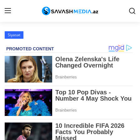
Siyasət
Haqqımızda
Əlaqə
Peşə etikası
Reklam
Gündəm
Siyasət
İqtisadiyyat
Hadisə