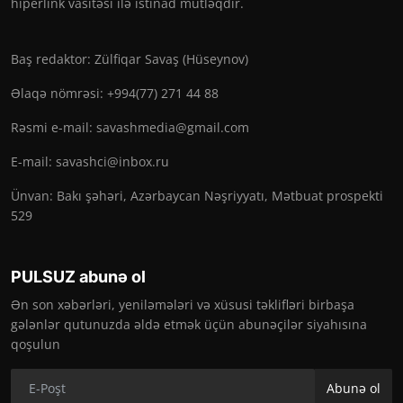
hiperlink vasitəsi ilə istinad mütləqdir.
Baş redaktor: Zülfiqar Savaş (Hüseynov)
Əlaqə nömrəsi: +994(77) 271 44 88
Rəsmi e-mail:
savashmedia@gmail.com
E-mail:
savashci@inbox.ru
Ünvan: Bakı şəhəri, Azərbaycan Nəşriyyatı, Mətbuat prospekti
529
PULSUZ abunə ol
Ən son xəbərləri, yeniləmələri və xüsusi təklifləri birbaşa
gələnlər qutunuzda əldə etmək üçün abunəçilər siyahısına
qoşulun
Abunə ol