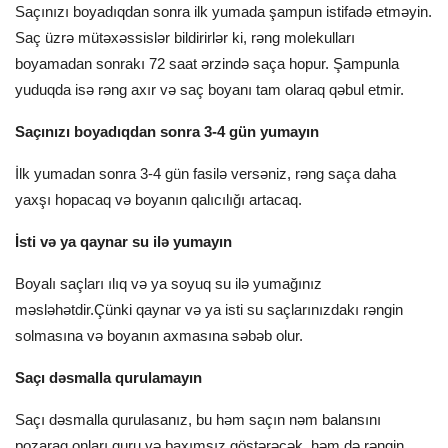
Saçınızı boyadıqdan sonra ilk yumada şampun istifadə etməyin.
Saç üzrə mütəxəssislər bildirirlər ki, rəng molekulları
boyamadan sonrakı 72 saat ərzində saça hopur. Şampunla
yuduqda isə rəng axır və saç boyanı tam olaraq qəbul etmir.
Saçınızı boyadıqdan sonra 3-4 gün yumayın
İlk yumadan sonra 3-4 gün fasilə versəniz, rəng saça daha
yaxşı hopacaq və boyanın qalıcılığı artacaq.
İsti və ya qaynar su ilə yumayın
Boyalı saçları ılıq və ya soyuq su ilə yumağınız
məsləhətdir.Çünki qaynar və ya isti su saçlarınızdakı rəngin
solmasına və boyanın axmasına səbəb olur.
Saçı dəsmalla qurulamayın
Saçı dəsmalla qurulasanız, bu həm saçın nəm balansını
pozaraq onları quru və baxımsız göstərəcək, həm də rəngin