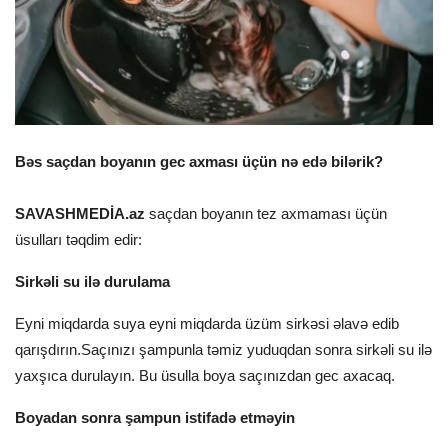
Bəs saçdan boyanın gec axması üçün nə edə bilərik?
SAVASHMEDİA.az
saçdan boyanın tez axmaması üçün
üsulları təqdim edir:
Sirkəli su ilə durulama
Eyni miqdarda suya eyni miqdarda üzüm sirkəsi əlavə edib
qarışdırın.Saçınızı şampunla təmiz yuduqdan sonra sirkəli su ilə
yaxşıca durulayın. Bu üsulla boya saçınızdan gec axacaq.
Boyadan sonra şampun istifadə etməyin