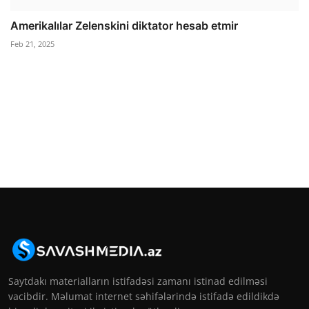
Amerikalılar Zelenskini diktator hesab etmir
Feb 21, 2025
Saytdakı materialların istifadəsi zamanı istinad edilməsi
vacibdir. Məlumat internet səhifələrində istifadə edildikdə