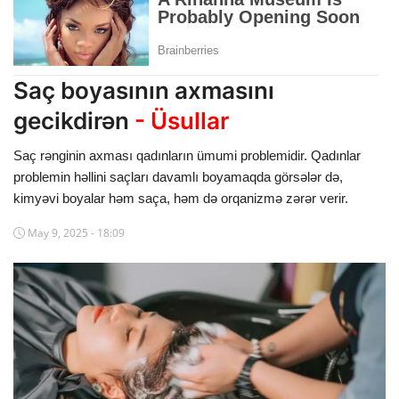
Dünya
Cəmiyyət
Saç boyasının axmasını
İdman
gecikdirən
- Üsullar
Kriminal
Saç rənginin axması qadınların ümumi problemidir. Qadınlar
problemin həllini saçları davamlı boyamaqda görsələr də,
Mövqe
kimyəvi boyalar həm saça, həm də orqanizmə zərər verir.
Maraqlı
May 9, 2025 - 18:09
Sağlıq
Digər