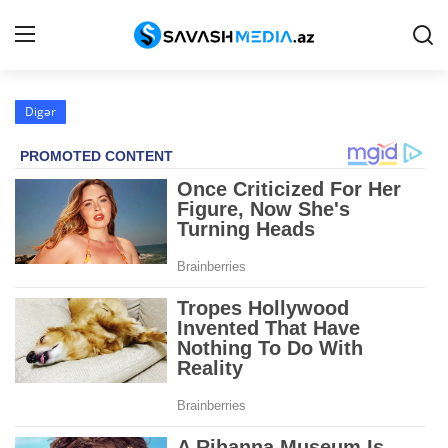
Digər
Haqqımızda
Əlaqə
Peşə etikası
Reklam
Gündəm
Siyasət
İqtisadiyyat
Hadisə