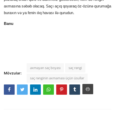
axmasına səbəb olacaq. Saçı açıq qoyaraq öz-özünə qurumağa
buraxın və ya fenin ılıq havası ilə qurudun.
Banu
axmayan saç boyası
saç rəngi
Mövzular:
saç rənginin axmaması üçün üsullar