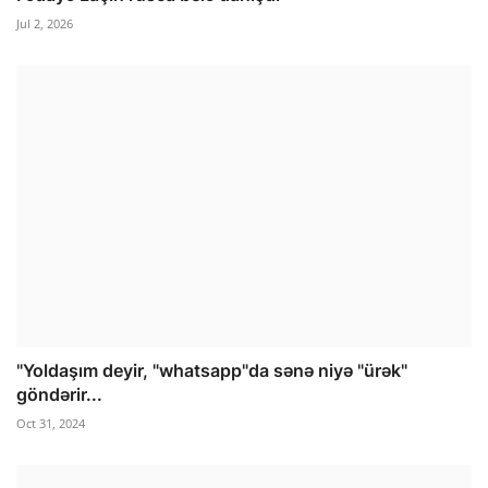
Jul 2, 2026
"Yoldaşım deyir, "whatsapp"da sənə niyə "ürək"
göndərir...
Oct 31, 2024