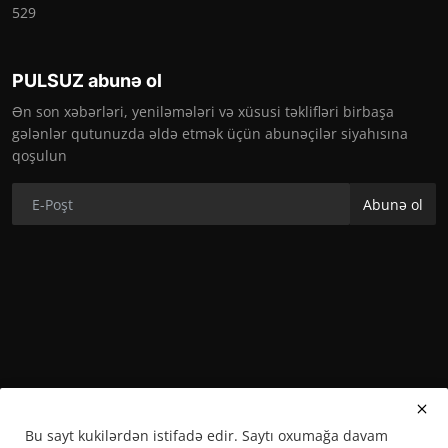
529
PULSUZ abunə ol
Ən son xəbərləri, yeniləmələri və xüsusi təklifləri birbaşa
gələnlər qutunuzda əldə etmək üçün abunəçilər siyahısına
qoşulun
Abunə ol
Bu sayt kukilərdən istifadə edir. Saytı oxumağa davam