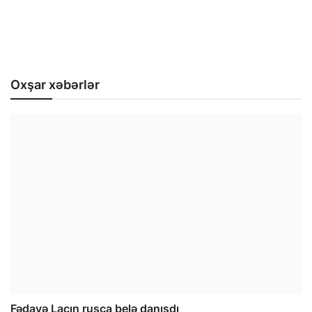
Oxşar xəbərlər
Fədayə Laçın rusca belə danışdı