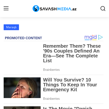
Maraqlı
Reklam
Gündəm
Haqqımızda
Əlaqə
Peşə etikası
Siyasət
İqtisadiyyat
Hadisə