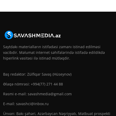
Saytdakı materialların istifadəsi zamanı istinad edilməsi
vacibdir. Məlumat internet səhifələrində istifadə edildikdə
hiperlink vasitəsi ilə istinad mütləqdir.
Baş redaktor: Zülfiqar Savaş (Hüseynov)
Əlaqə nömrəsi: +994(77) 271 44 88
Rəsmi e-mail:
savashmedia@gmail.com
E-mail:
savashci@inbox.ru
Ünvan: Bakı şəhəri, Azərbaycan Nəşriyyatı, Mətbuat prospekti