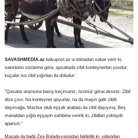
SAVASHMEDİA.az
bakupost.az-a istinadən xəbər verir ki,
sakinlərin sözlərinə görə, qəsəbədə zibil konteynerləri yoxdur,
küçələr isə zibil yığınları ilə doludur:
"Qəsəbə ərazisinə baxış keçirsəniz, özünüz görəcəksiniz. Zibil
dizə çıxır. Nə konteyner qoyurlar, nə də maşın gəlir zibili
daşımağa. Məcbur olub eşşək arabası ilə zibil daşıyırıq. Beş
manatdan yığıb eşşəyin sahibinə veririk ki, zibilləri yükləyib
aparsın."
Məsələ ilə bağlı Zirə Bələdiyyəsindən bildirilib ki, videodan