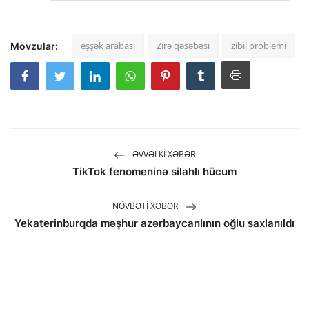
eşşək arabası
Zirə qəsəbəsi
zibil problemi
Mövzular:
ƏVVƏLKI XƏBƏR
TikTok fenomeninə silahlı hücum
NÖVBƏTI XƏBƏR
Yekaterinburqda məşhur azərbaycanlının oğlu saxlanıldı