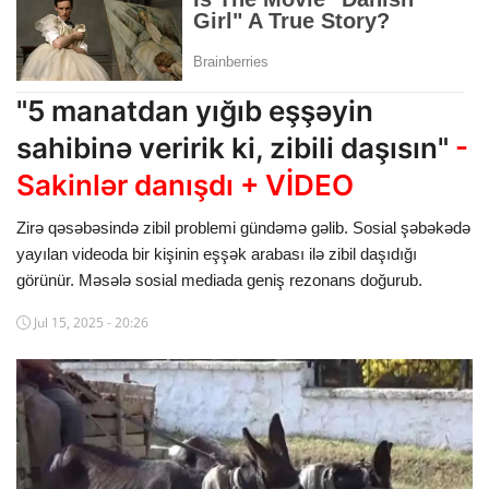
Dünya
Cəmiyyət
"5 manatdan yığıb eşşəyin
İdman
sahibinə veririk ki, zibili daşısın"
-
Kriminal
Sakinlər danışdı + VİDEO
Mövqe
Zirə qəsəbəsində zibil problemi gündəmə gəlib. Sosial şəbəkədə
yayılan videoda bir kişinin eşşək arabası ilə zibil daşıdığı
Maraqlı
görünür. Məsələ sosial mediada geniş rezonans doğurub.
Sağlıq
Jul 15, 2025 - 20:26
Digər