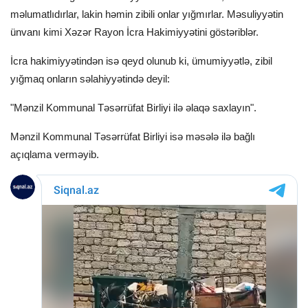
məlumatlıdırlar, lakin həmin zibili onlar yığmırlar. Məsuliyyətin
ünvanı kimi Xəzər Rayon İcra Hakimiyyətini göstəriblər.
İcra hakimiyyətindən isə qeyd olunub ki, ümumiyyətlə, zibil
yığmaq onların səlahiyyətində deyil:
"Mənzil Kommunal Təsərrüfat Birliyi ilə əlaqə saxlayın".
Mənzil Kommunal Təsərrüfat Birliyi isə məsələ ilə bağlı
açıqlama verməyib.