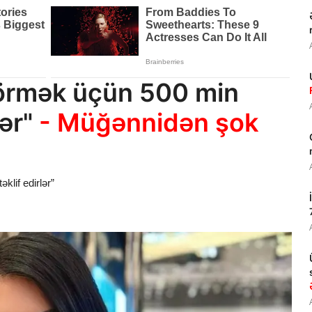
görmək üçün 500 min
lər"
- Müğənnidən şok
klif edirlər”