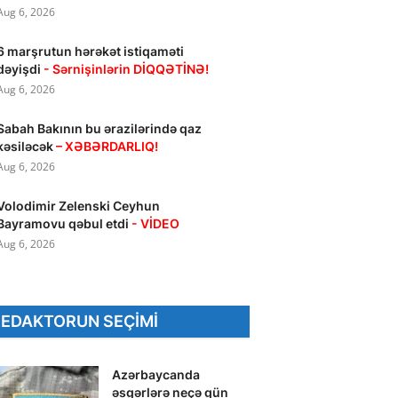
Aug 6, 2026
6 marşrutun hərəkət istiqaməti
dəyişdi
- Sərnişinlərin DİQQƏTİNƏ!
Aug 6, 2026
Sabah Bakının bu ərazilərində qaz
kəsiləcək
– XƏBƏRDARLIQ!
Aug 6, 2026
Volodimir Zelenski Ceyhun
Bayramovu qəbul etdi
- VİDEO
Aug 6, 2026
REDAKTORUN SEÇIMI
Azərbaycanda
əsgərlərə neçə gün