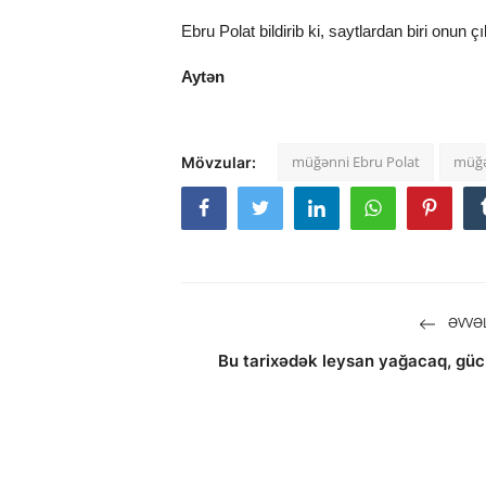
Ebru Polat bildirib ki, saytlardan biri onun çı
Aytən
müğənni Ebru Polat
müğən
Mövzular:
ƏVVƏL
Bu tarixədək leysan yağacaq, güc