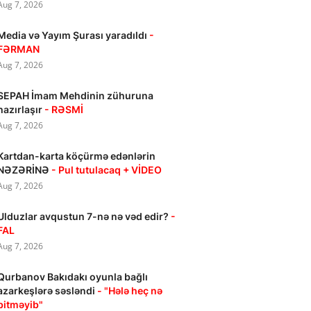
Aug 7, 2026
Media və Yayım Şurası yaradıldı
-
FƏRMAN
Aug 7, 2026
SEPAH İmam Mehdinin zühuruna
hazırlaşır
- RƏSMİ
Aug 7, 2026
Kartdan-karta köçürmə edənlərin
NƏZƏRİNƏ
- Pul tutulacaq + VİDEO
Aug 7, 2026
Ulduzlar avqustun 7-nə nə vəd edir?
-
FAL
Aug 7, 2026
Qurbanov Bakıdakı oyunla bağlı
azarkeşlərə səsləndi
- "Hələ heç nə
bitməyib"