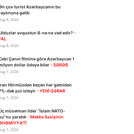
Ən çox turist Azərbaycanın bu
rayonuna gəlib
Aug 8, 2026
Ulduzlar avqustun 8-nə nə vəd edir?
-
FAL
Aug 8, 2026
Ceki Çanın filminə görə Azərbaycan 1
milyon dollar ödəyə bilər
- SƏBƏB
Aug 7, 2026
İran Hörmüzdən keçən hər gəmidən
7%-dək pul istəyir
- YENİ QƏRAR
Aug 7, 2026
Üç müsəlman lider “İslam NATO-
su”nu yaratdı
- Məkkə Sazişinin
ƏHƏMİYYƏTİ
Aug 7, 2026