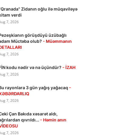
"Qranada" Zidanın oğlu ilə müqaviləyə
xitam verdi
Aug 7, 2026
Pezeşkianın görüşdüyü üzübağlı
adam Müctəba olub?
- Müəmmanın
DETALLARI
Aug 7, 2026
FİN kodu nədir və nə üçündür?
- İZAH
Aug 7, 2026
Bu rayonlara 3 gün yağış yağacaq
-
XƏBƏRDARLIQ
Aug 7, 2026
Ceki Çan Bakıda xəsarət aldı,
ağrılardan qıvrıldı...
- Həmin anın
VİDEOSU
Aug 7, 2026