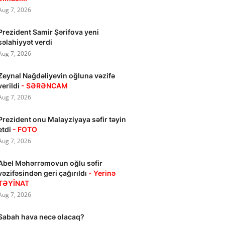
Aug 7, 2026
Prezident Samir Şərifova yeni
səlahiyyət verdi
Aug 7, 2026
Zeynal Nağdəliyevin oğluna vəzifə
verildi
- SƏRƏNCAM
Aug 7, 2026
Prezident onu Malayziyaya səfir təyin
etdi
- FOTO
Aug 7, 2026
Abel Məhərrəmovun oğlu səfir
vəzifəsindən geri çağırıldı
- Yerinə
TƏYİNAT
Aug 7, 2026
Sabah hava necə olacaq?