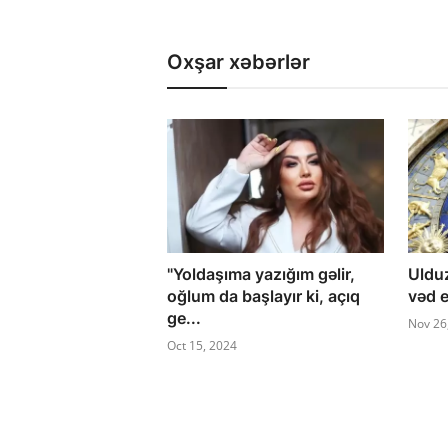
Oxşar xəbərlər
"Yoldaşıma yazığım gəlir,
Uldu
oğlum da başlayır ki, açıq
vəd e
ge...
Nov 26
Oct 15, 2024