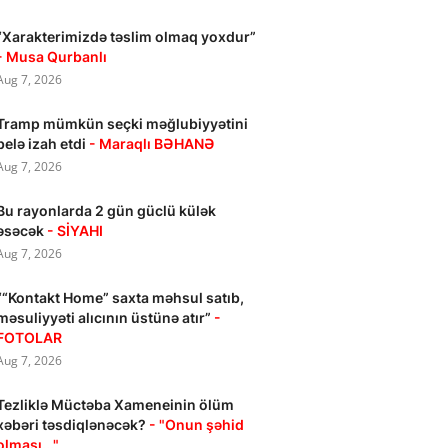
“Xarakterimizdə təslim olmaq yoxdur”
- Musa Qurbanlı
Aug 7, 2026
Tramp mümkün seçki məğlubiyyətini
belə izah etdi
- Maraqlı BƏHANƏ
Aug 7, 2026
Bu rayonlarda 2 gün güclü külək
əsəcək
- SİYAHI
Aug 7, 2026
““Kontakt Home” saxta məhsul satıb,
məsuliyyəti alıcının üstünə atır”
-
FOTOLAR
Aug 7, 2026
Tezliklə Müctəba Xameneinin ölüm
xəbəri təsdiqlənəcək?
- "Onun şəhid
olması..."