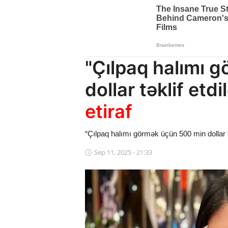
Dünya
Cəmiyyət
İdman
"Çılpaq halımı 
Kriminal
dollar təklif etdi
Mövqe
etiraf
Maraqlı
“Çılpaq halımı görmək üçün 500 min dollar tə
Sağlıq
Sep 11, 2025 - 21:33
Digər