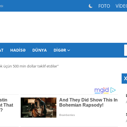
FOTO
VİDE
sı
AT
HADISƏ
DÜNYA
DIGƏR
 üçün 500 min dollar təklif etdilər"
X