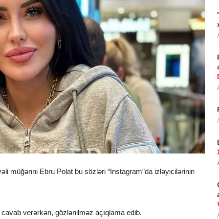
yəli müğənni Ebru Polat bu sözləri “Instagram”da izləyicilərinin
a cavab verərkən, gözlənilməz açıqlama edib.