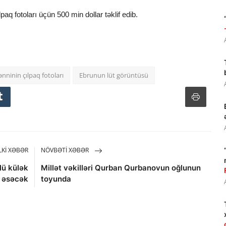
lpaq fotoları üçün 500 min dollar təklif edib.
ninin çılpaq fotoları
Ebrunun lüt görüntüsü
KI XƏBƏR
NÖVBƏTI XƏBƏR
lü külək
Millət vəkilləri Qurban Qurbanovun oğlunun
əsəcək
toyunda