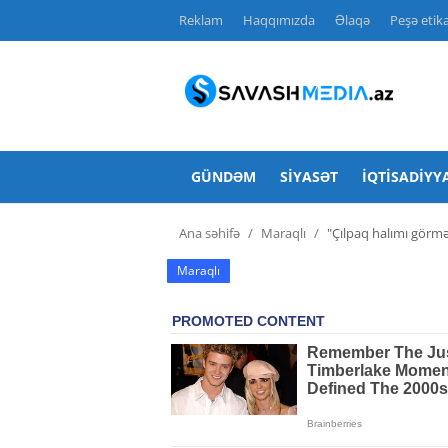
Reklam
Haqqımızda
Əlaqə
Peşə etika
Reklam
Gündəm
GÜNDƏM
SIYASƏT
İQTISADIYY
Haqqımızda
Ana səhifə
Maraqlı
"Çılpaq halımı görmək
Əlaqə
Maraqlı
Peşə etikası
Siyasət
İqtisadiyyat
Hadisə