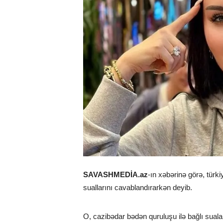
SAVASHMEDİA.az
-ın xəbərinə görə, türki
suallarını cavablandırarkən deyib.
O, cazibədar bədən quruluşu ilə bağlı sual