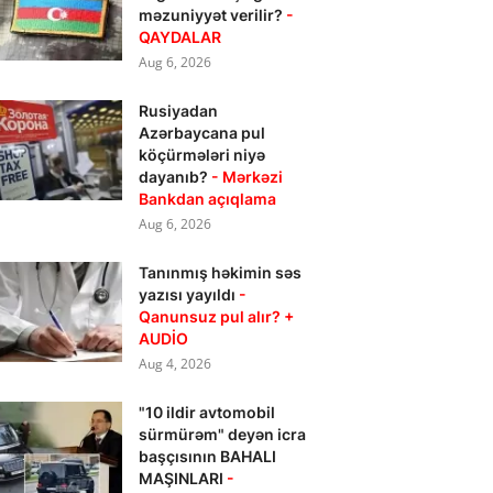
məzuniyyət verilir?
-
QAYDALAR
Aug 6, 2026
Rusiyadan
Azərbaycana pul
köçürmələri niyə
dayanıb?
- Mərkəzi
Bankdan açıqlama
Aug 6, 2026
Tanınmış həkimin səs
yazısı yayıldı
-
Qanunsuz pul alır? +
AUDİO
Aug 4, 2026
"10 ildir avtomobil
sürmürəm" deyən icra
başçısının BAHALI
MAŞINLARI
-