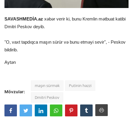
SAVASHMEDİA.az
xəbər verir ki, bunu Kremlin mətbuat katibi
Dmitri Peskov deyib.
"O, vaxt tapdıqca maşın sürür və bunu etməyi sevir", - Peskov
bildirib.
Aytən
maşın sürmək
Putinin həzzi
Mövzular:
Dmitri Peskov