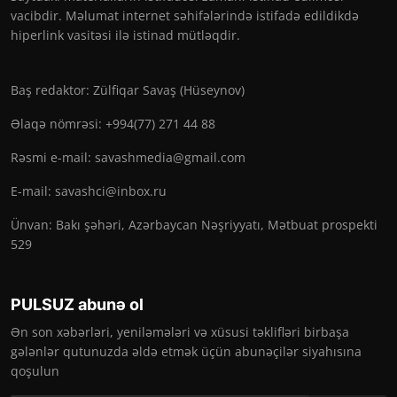
vacibdir. Məlumat internet səhifələrində istifadə edildikdə
hiperlink vasitəsi ilə istinad mütləqdir.
Baş redaktor: Zülfiqar Savaş (Hüseynov)
Əlaqə nömrəsi: +994(77) 271 44 88
Rəsmi e-mail:
savashmedia@gmail.com
E-mail:
savashci@inbox.ru
Ünvan: Bakı şəhəri, Azərbaycan Nəşriyyatı, Mətbuat prospekti
529
PULSUZ abunə ol
Ən son xəbərləri, yeniləmələri və xüsusi təklifləri birbaşa
gələnlər qutunuzda əldə etmək üçün abunəçilər siyahısına
qoşulun