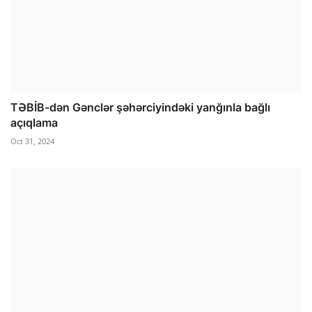
TƏBİB-dən Gənclər şəhərciyindəki yanğınla bağlı
açıqlama
Oct 31, 2024