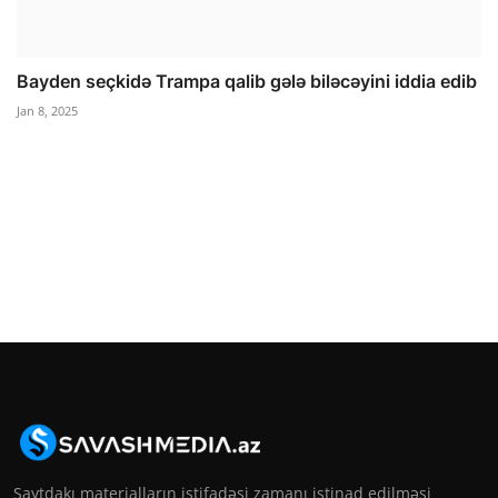
Bayden seçkidə Trampa qalib gələ biləcəyini iddia edib
Jan 8, 2025
Saytdakı materialların istifadəsi zamanı istinad edilməsi