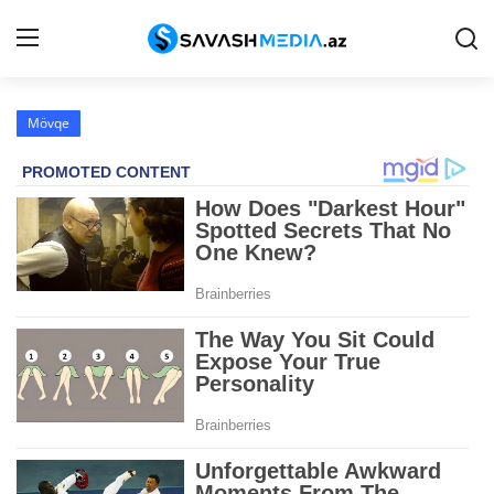
Mövqe
Haqqımızda
Əlaqə
Peşə etikası
Reklam
Gündəm
Siyasət
İqtisadiyyat
Hadisə