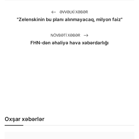
ƏVVƏLKI XƏBƏR
"Zelenskinin bu planı alınmayacaq, milyon faiz"
NÖVBƏTI XƏBƏR
FHN-dən əhaliyə hava xəbərdarlığı
Oxşar xəbərlər