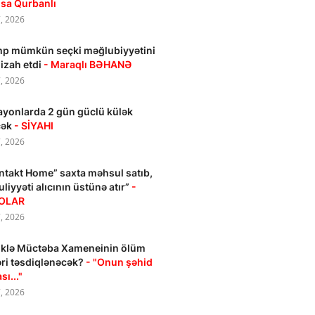
sa Qurbanlı
, 2026
p mümkün seçki məğlubiyyətini
 izah etdi
- Maraqlı BƏHANƏ
, 2026
ayonlarda 2 gün güclü külək
cək
- SİYAHI
, 2026
ntakt Home” saxta məhsul satıb,
liyyəti alıcının üstünə atır”
-
OLAR
, 2026
iklə Müctəba Xameneinin ölüm
ri təsdiqlənəcək?
- "Onun şəhid
sı..."
, 2026