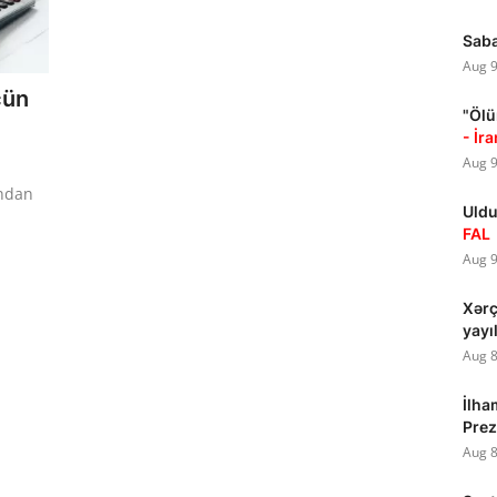
Saba
Aug 9
çün
"Ölü
- İr
Aug 9
ından
Uldu
FAL
Aug 9
Xərç
yayı
Aug 8
İlha
Prez
Aug 8