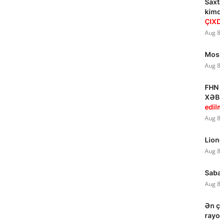
Saxt
kim
ÇIXD
Aug 8
Mosk
Aug 8
FHN 
XƏB
edil
Aug 8
Lion
Aug 8
Saba
Aug 8
Ən ç
rayo