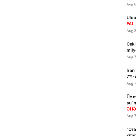
Aug 8
Uldu
FAL
Aug 8
Ceki
mily
Aug 7
İran
7%-d
Aug 7
Üç m
su”n
ƏHƏ
Aug 7
"Qra
xita