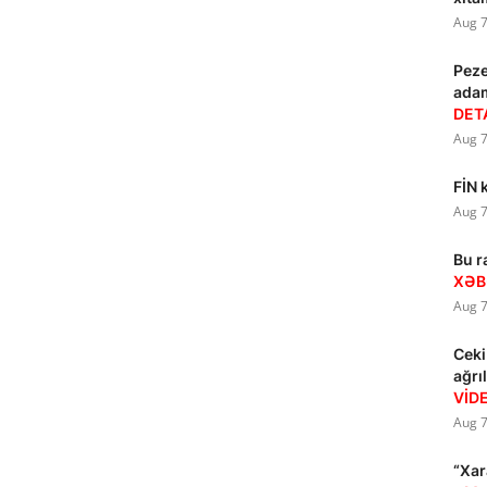
Aug 7
Peze
ada
DET
Aug 7
FİN 
Aug 7
Bu r
XƏB
Aug 7
Ceki
ağrı
VİD
Aug 7
“Xar