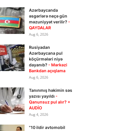
Azərbaycanda
əsgərlərə neçə gün
məzuniyyət verilir?
-
QAYDALAR
Aug 6, 2026
Rusiyadan
Azərbaycana pul
köçürmələri niyə
dayanıb?
- Mərkəzi
Bankdan açıqlama
Aug 6, 2026
Tanınmış həkimin səs
yazısı yayıldı
-
Qanunsuz pul alır? +
AUDİO
Aug 4, 2026
"10 ildir avtomobil