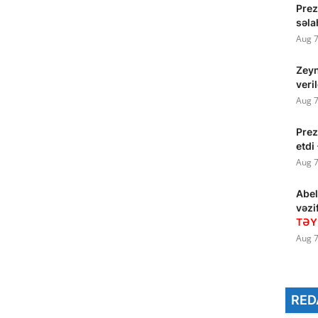
Prez
səla
Aug 7
Zeyn
veri
Aug 7
Prez
etdi
Aug 7
Abel
vəzi
TƏY
Aug 7
RED