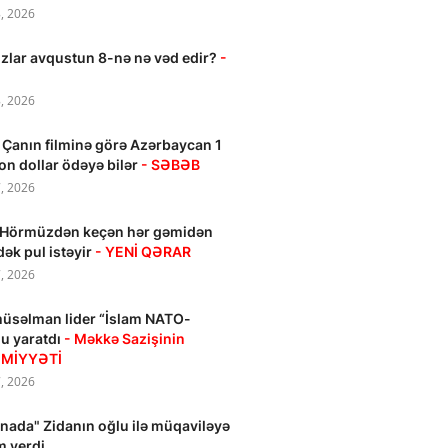
, 2026
zlar avqustun 8-nə nə vəd edir?
-
, 2026
 Çanın filminə görə Azərbaycan 1
on dollar ödəyə bilər
- SƏBƏB
, 2026
 Hörmüzdən keçən hər gəmidən
ək pul istəyir
- YENİ QƏRAR
, 2026
üsəlman lider “İslam NATO-
u yaratdı
- Məkkə Sazişinin
MİYYƏTİ
, 2026
nada" Zidanın oğlu ilə müqaviləyə
m verdi