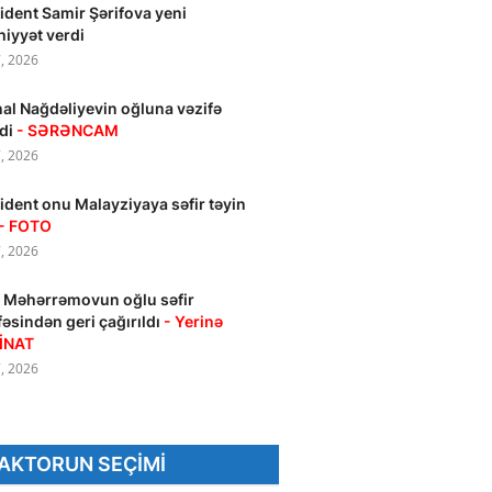
ident Samir Şərifova yeni
hiyyət verdi
, 2026
al Nağdəliyevin oğluna vəzifə
ldi
- SƏRƏNCAM
, 2026
ident onu Malayziyaya səfir təyin
- FOTO
, 2026
 Məhərrəmovun oğlu səfir
fəsindən geri çağırıldı
- Yerinə
İNAT
, 2026
AKTORUN SEÇIMI