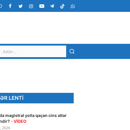
O
ƏR LENTI
da magistral yolla qaçan cins atlar
ndir?
- VİDEO
, 2026