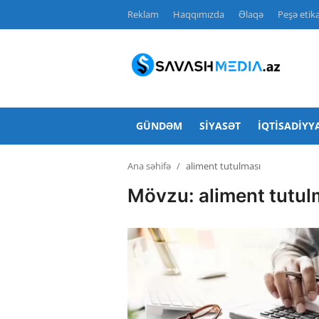
Reklam
Haqqımızda
Əlaqə
Peşə etika
Reklam
Gündəm
GÜNDƏM
SIYASƏT
İQTISADIYY
Haqqımızda
Ana səhifə
aliment tutulması
Əlaqə
Mövzu: aliment tutul
Peşə etikası
Siyasət
İqtisadiyyat
Hadisə