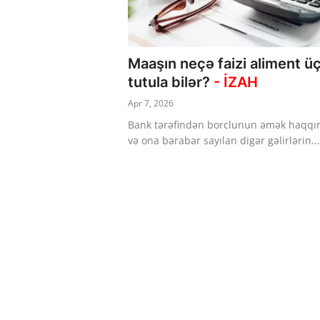
Dünya
Cəmiyyət
Maaşın neçə faizi aliment ü
tutula bilər?
- İZAH
İdman
Apr 7, 2026
Kriminal
Bank tərəfindən borclunun əmək haqq
və ona bərabər sayılan digər gəlirlərin...
Mövqe
Maraqlı
Sağlıq
Digər