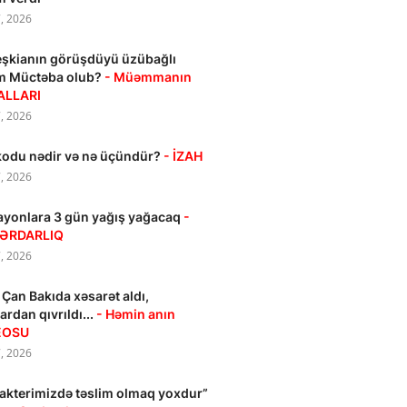
, 2026
şkianın görüşdüyü üzübağlı
m Müctəba olub?
- Müəmmanın
ALLARI
, 2026
kodu nədir və nə üçündür?
- İZAH
, 2026
ayonlara 3 gün yağış yağacaq
-
ƏRDARLIQ
, 2026
 Çan Bakıda xəsarət aldı,
lardan qıvrıldı...
- Həmin anın
EOSU
, 2026
akterimizdə təslim olmaq yoxdur”