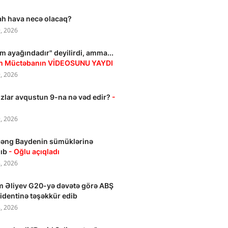
h hava necə olacaq?
, 2026
m ayağındadır" deyilirdi, amma...
an Müctəbanın VİDEOSUNU YAYDI
, 2026
zlar avqustun 9-na nə vəd edir?
-
, 2026
əng Baydenin sümüklərinə
lıb
- Oğlu açıqladı
, 2026
m Əliyev G20-yə dəvətə görə ABŞ
identinə təşəkkür edib
, 2026