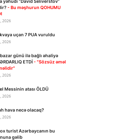
a yəhudi “David Seliverstov”
dir?
- Bu məşhurun QOHUMU
I
, 2026
vaya uçan 7 PUA vuruldu
, 2026
bazar günü ilə bağlı əhaliyə
ƏRDARLIQ ETDİ
- "Sözsüz əməl
məlidir"
, 2026
el Messinin atası ÖLDÜ
, 2026
h hava necə olacaq?
, 2026
ox turist Azərbaycanın bu
nuna gəlib