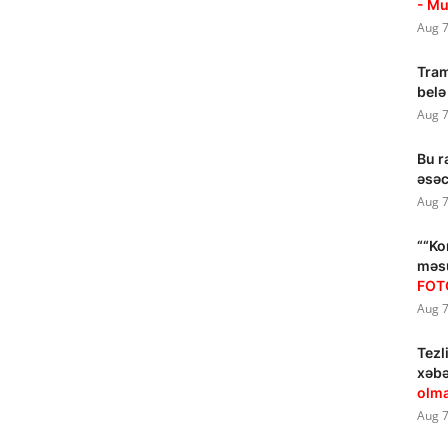
- Mu
Aug 7
Tram
belə
Aug 7
Bu r
əsə
Aug 7
““Ko
məsu
FOT
Aug 7
Tezl
xəbə
olma
Aug 7