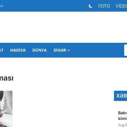
FOTO
VİDE
sı
AT
HADISƏ
DÜNYA
DIGƏR
ması
XƏB
Bakı
kimi
Aug 9