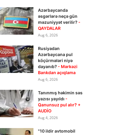
Azərbaycanda
əsgərlərə neçə gün
məzuniyyət verilir?
-
QAYDALAR
Aug 6, 2026
Rusiyadan
Azərbaycana pul
köçürmələri niyə
dayanıb?
- Mərkəzi
Bankdan açıqlama
Aug 6, 2026
Tanınmış həkimin səs
yazısı yayıldı
-
Qanunsuz pul alır? +
AUDİO
Aug 4, 2026
"10 ildir avtomobil