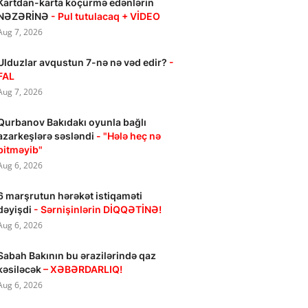
Kartdan-karta köçürmə edənlərin
NƏZƏRİNƏ
- Pul tutulacaq + VİDEO
Aug 7, 2026
Ulduzlar avqustun 7-nə nə vəd edir?
-
FAL
Aug 7, 2026
Qurbanov Bakıdakı oyunla bağlı
azarkeşlərə səsləndi
- "Hələ heç nə
bitməyib"
Aug 6, 2026
6 marşrutun hərəkət istiqaməti
dəyişdi
- Sərnişinlərin DİQQƏTİNƏ!
Aug 6, 2026
Sabah Bakının bu ərazilərində qaz
kəsiləcək
– XƏBƏRDARLIQ!
Aug 6, 2026