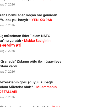
Aug 7, 2026
İran Hörmüzdən keçən hər gəmidən
7%-dək pul istəyir
- YENİ QƏRAR
Aug 7, 2026
Üç müsəlman lider “İslam NATO-
su”nu yaratdı
- Məkkə Sazişinin
ƏHƏMİYYƏTİ
Aug 7, 2026
"Qranada" Zidanın oğlu ilə müqaviləyə
xitam verdi
Aug 7, 2026
Pezeşkianın görüşdüyü üzübağlı
adam Müctəba olub?
- Müəmmanın
DETALLARI
Aug 7, 2026