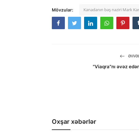
Kanadanın baş naziri Mark Kar
Mövzular:
ƏVVƏL
"Viaqra"nı əvəz ed
Oxşar xəbərlər