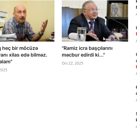
q heç bir möcüzə
"Ramiz icra başçılarını
anı xilas edə bilməz.
məcbur edirdi ki..."
alam"
Oct 22, 2025
 2025