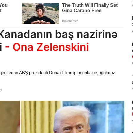
Kanadanın baş nazirinə
i
- Ona Zelenskini
 qəul edən ABŞ prezidenti Donald Tramp onunla xoşəgəlməz
12