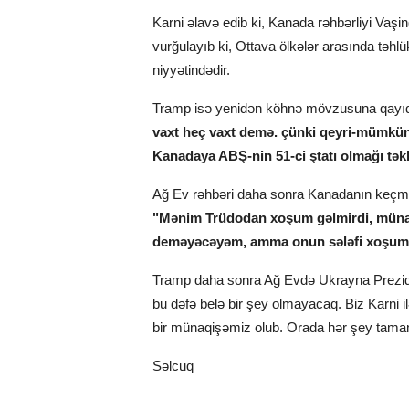
Karni əlavə edib ki, Kanada rəhbərliyi Vaşinq
vurğulayıb ki, Ottava ölkələr arasında təhl
niyyətindədir.
Tramp isə yenidən köhnə mövzusuna qayıd
vaxt heç vaxt demə. çünki qeyri-mümkün
Kanadaya ABŞ-nin 51-ci ştatı olmağı təkl
Ağ Ev rəhbəri daha sonra Kanadanın keçmi
"Mənim Trüdodan xoşum gəlmirdi, münasi
deməyəcəyəm, amma onun sələfi xoşuma
Tramp daha sonra Ağ Evdə Ukrayna Prezident
bu dəfə belə bir şey olmayacaq. Biz Karni i
bir münaqişəmiz olub. Orada hər şey tamam f
Səlcuq