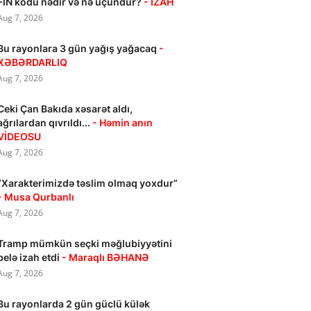
FİN kodu nədir və nə üçündür?
- İZAH
Aug 7, 2026
Bu rayonlara 3 gün yağış yağacaq
-
XƏBƏRDARLIQ
Aug 7, 2026
Ceki Çan Bakıda xəsarət aldı,
ağrılardan qıvrıldı...
- Həmin anın
VİDEOSU
Aug 7, 2026
“Xarakterimizdə təslim olmaq yoxdur”
- Musa Qurbanlı
Aug 7, 2026
Tramp mümkün seçki məğlubiyyətini
belə izah etdi
- Maraqlı BƏHANƏ
Aug 7, 2026
Bu rayonlarda 2 gün güclü külək