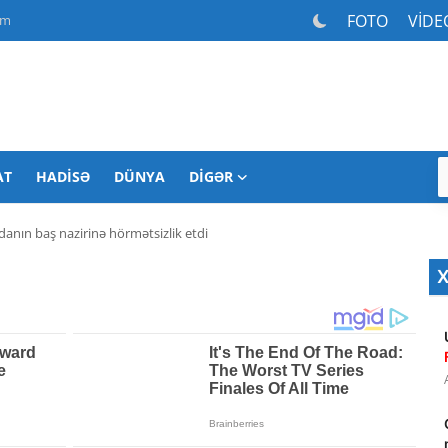
FOTO
VİDE
am
AT
HADISƏ
DÜNYA
DIGƏR
nın baş nazirinə hörmətsizlik etdi
X