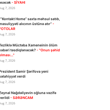
əsəcək
- SİYAHI
Aug 7, 2026
““Kontakt Home” saxta məhsul satıb,
məsuliyyəti alıcının üstünə atır”
-
FOTOLAR
Aug 7, 2026
Tezliklə Müctəba Xameneinin ölüm
xəbəri təsdiqlənəcək?
- "Onun şəhid
olması..."
Aug 7, 2026
Prezident Samir Şərifova yeni
səlahiyyət verdi
Aug 7, 2026
Zeynal Nağdəliyevin oğluna vəzifə
verildi
- SƏRƏNCAM
Aug 7, 2026