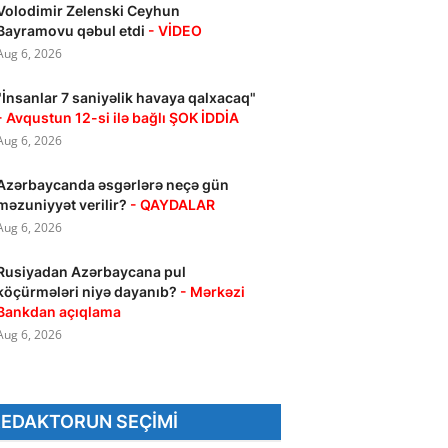
Volodimir Zelenski Ceyhun
Bayramovu qəbul etdi
- VİDEO
Aug 6, 2026
"İnsanlar 7 saniyəlik havaya qalxacaq"
- Avqustun 12-si ilə bağlı ŞOK İDDİA
Aug 6, 2026
Azərbaycanda əsgərlərə neçə gün
məzuniyyət verilir?
- QAYDALAR
Aug 6, 2026
Rusiyadan Azərbaycana pul
köçürmələri niyə dayanıb?
- Mərkəzi
Bankdan açıqlama
Aug 6, 2026
REDAKTORUN SEÇIMI