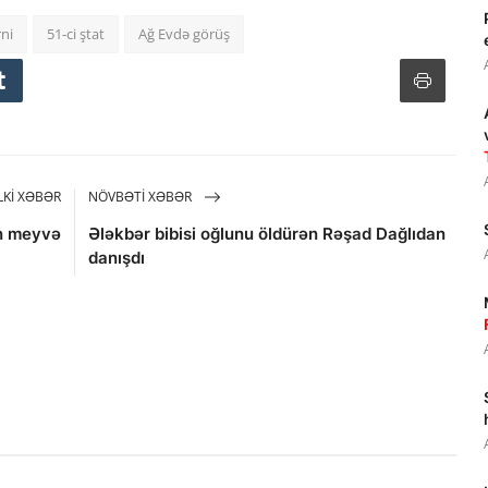
ni
51-ci ştat
Ağ Evdə görüş
KI XƏBƏR
NÖVBƏTI XƏBƏR
ən meyvə
Ələkbər bibisi oğlunu öldürən Rəşad Dağlıdan
danışdı