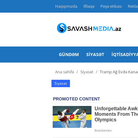
Haqqımızda
Əlaqə
Peşə etikası
Rekl
Haqqımızda
Əlaqə
GÜNDƏM
SIYASƏT
İQTISADIYY
Peşə etikası
Ana səhifə
Siyasət
Tramp Ağ Evdə Kanada
Reklam
Siyasət
Gündəm
Siyasət
İqtisadiyyat
Hadisə