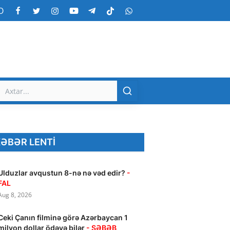
O
ƏBƏR LENTI
Ulduzlar avqustun 8-nə nə vəd edir?
-
FAL
Aug 8, 2026
Ceki Çanın filminə görə Azərbaycan 1
milyon dollar ödəyə bilər
- SƏBƏB