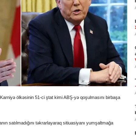
 Karniyə ölkəsinin 51-ci ştat kimi ABŞ-yə qoşulmasını birbaşa
nın satılmadığını təkrarlayaraq sitiuasiyanı yumşaltmağa