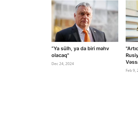
“Ya sülh, ya da biri məhv
"Artı
olacaq"
Rusiy
Vəss
Dec 24, 2024
Feb 9,