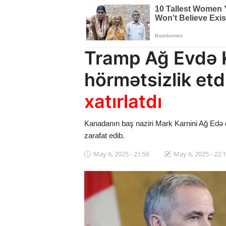
Dünya
Cəmiyyət
Tramp Ağ Evdə 
İdman
hörmətsizlik etd
Kriminal
xatırlatdı
Mövqe
Kanadanın baş naziri Mark Karnini Ağ Edə
Maraqlı
zarafat edib.
Sağlıq
May 6, 2025 - 21:56
May 6, 2025 - 22:
Digər