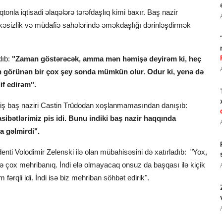
tonla iqtisadi əlaqələrə tərəfdaşlıq kimi baxır. Baş nazir
ükəsizlik və müdafiə sahələrində əməkdaşlığı dərinləşdirmək
ıb:
"Zaman göstərəcək, amma mən həmişə deyirəm ki, heç
 görünən bir çox şey sonda mümkün olur. Odur ki, yenə də
if edirəm".
ş baş naziri Castin Trüdodan xoşlanmamasından danışıb:
bətlərimiz pis idi. Bunu indiki baş nazir haqqında
 gəlmirdi".
i Volodimir Zelenski ilə olan mübahisəsini də xatırladıb: "Yox,
lə çox mehribanıq. İndi elə olmayacaq onsuz da başqası ilə kiçik
ərqli idi. İndi isə biz mehriban söhbət edirik".