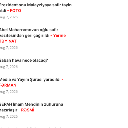
Prezident onu Malayziyaya səfir təyin
etdi
- FOTO
Aug 7, 2026
Abel Məhərrəmovun oğlu səfir
vəzifəsindən geri çağırıldı
- Yerinə
TƏYİNAT
Aug 7, 2026
Sabah hava necə olacaq?
Aug 7, 2026
Media və Yayım Şurası yaradıldı
-
FƏRMAN
Aug 7, 2026
SEPAH İmam Mehdinin zühuruna
hazırlaşır
- RƏSMİ
Aug 7, 2026