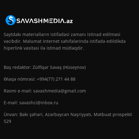
Saytdakı materialların istifadəsi zamanı istinad edilməsi
vacibdir. Məlumat internet səhifələrində istifadə edildikdə
hiperlink vasitəsi ilə istinad mütləqdir.
Baş redaktor: Zülfiqar Savaş (Hüseynov)
Əlaqə nömrəsi: +994(77) 271 44 88
Rəsmi e-mail:
savashmedia@gmail.com
E-mail:
savashci@inbox.ru
Ünvan: Bakı şəhəri, Azərbaycan Nəşriyyatı, Mətbuat prospekti
529