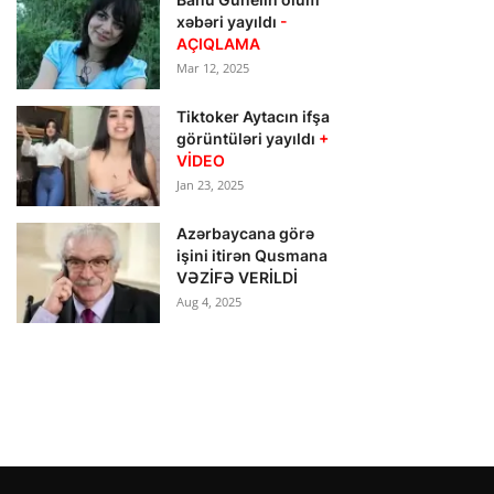
xəbəri yayıldı
-
AÇIQLAMA
Mar 12, 2025
Tiktoker Aytacın ifşa
görüntüləri yayıldı
+
VİDEO
Jan 23, 2025
Azərbaycana görə
işini itirən Qusmana
VƏZİFƏ VERİLDİ
Aug 4, 2025