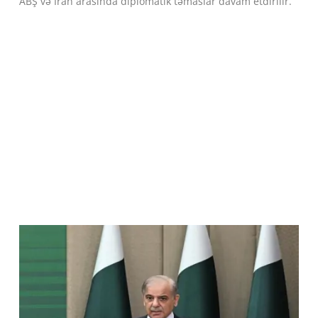
ABŞ və İran arasında diplomatik təmaslar davam etdirilir.