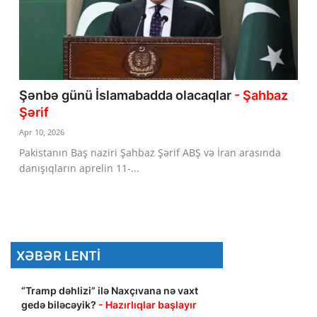
Şənbə günü İslamabadda olacaqlar
- Şahbaz
Şərif
Apr 10, 2026
Pakistanın Baş naziri Şahbaz Şərif ABŞ və İran arasında
danışıqların aprelin 11-...
XƏBƏR LENTI
“Tramp dəhlizi” ilə Naxçıvana nə vaxt
gedə biləcəyik?
- Hazırlıqlar başlayır