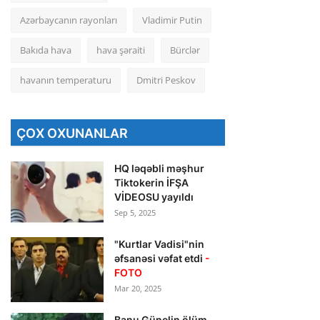
Azərbaycanın rayonları
Vladimir Putin
Bakıda hava
hava şəraiti
Bürclər
havanın temperaturu
Dmitri Peskov
ÇOX OXUNANLAR
HQ ləqəbli məşhur
Tiktokerin İFŞA
VİDEOSU yayıldı
Sep 5, 2025
"Kurtlar Vadisi"nin
əfsanəsi vəfat etdi
-
FOTO
Mar 20, 2025
Banu Günelin ölüm