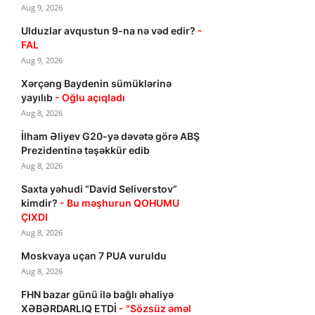
Aug 9, 2026
Ulduzlar avqustun 9-na nə vəd edir?
-
FAL
Aug 9, 2026
Xərçəng Baydenin sümüklərinə
yayılıb
- Oğlu açıqladı
Aug 8, 2026
İlham Əliyev G20-yə dəvətə görə ABŞ
Prezidentinə təşəkkür edib
Aug 8, 2026
Saxta yəhudi “David Seliverstov”
kimdir?
- Bu məşhurun QOHUMU
ÇIXDI
Aug 8, 2026
Moskvaya uçan 7 PUA vuruldu
Aug 8, 2026
FHN bazar günü ilə bağlı əhaliyə
XƏBƏRDARLIQ ETDİ
- "Sözsüz əməl