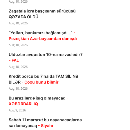
Aug 10, 2026
Zaqatala icra başçısının sürücüsü
QƏZADA ÖLDÜ
Aug 10, 2026
“Yolları, bankımızı bağlamışdı...”
-
Pezeşkian Azərbaycandan danışdı
Aug 10, 2026
Ulduzlar avqustun 10-na nə vəd edir?
- FAL
Aug 10, 2026
Kredit borcu bu 7 halda TAM SİLİNƏ
BİLƏR
- Çoxu bunu bilmir
Aug 10, 2026
Bu ərazilərdə işıq olmayacaq
-
XƏBƏRDARLIQ
Aug 9, 2026
Sabah 11 marşrut bu dayanacaqlarda
saxlamayacaq
- Siyahı