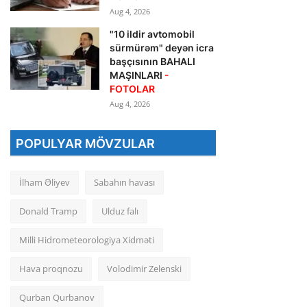
Aug 4, 2026
"10 ildir avtomobil
sürmürəm" deyən icra
başçısının BAHALI
MAŞINLARI
-
FOTOLAR
Aug 4, 2026
POPULYAR MÖVZULAR
İlham Əliyev
Sabahın havası
Donald Tramp
Ulduz falı
Milli Hidrometeorologiya Xidməti
Hava proqnozu
Volodimir Zelenski
Qurban Qurbanov