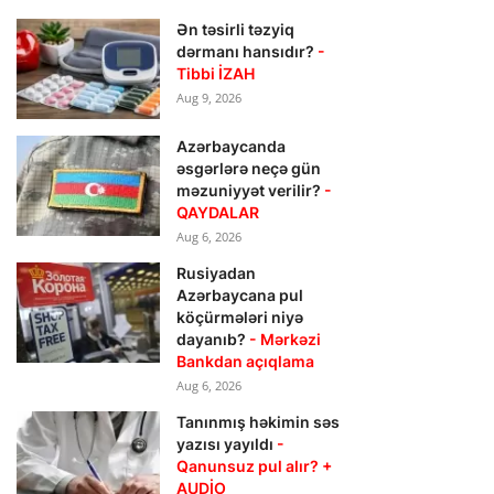
Ən təsirli təzyiq
dərmanı hansıdır?
-
Tibbi İZAH
Aug 9, 2026
Azərbaycanda
əsgərlərə neçə gün
məzuniyyət verilir?
-
QAYDALAR
Aug 6, 2026
Rusiyadan
Azərbaycana pul
köçürmələri niyə
dayanıb?
- Mərkəzi
Bankdan açıqlama
Aug 6, 2026
Tanınmış həkimin səs
yazısı yayıldı
-
Qanunsuz pul alır? +
AUDİO