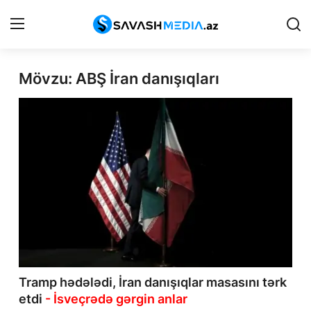
Mövzu: ABŞ İran danışıqları
Reklam
Gündəm
Haqqımızda
Əlaqə
Peşə etikası
Siyasət
İqtisadiyyat
Tramp hədələdi, İran danışıqlar masasını tərk
etdi
- İsveçrədə gərgin anlar
Hadisə