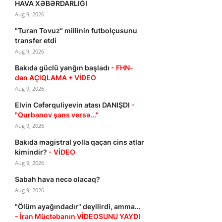
HAVA XƏBƏRDARLIĞI
Aug 9, 2026
"Turan Tovuz" millinin futbolçusunu
transfer etdi
Aug 9, 2026
Bakıda güclü yanğın başladı
- FHN-
dən AÇIQLAMA + VİDEO
Aug 9, 2026
Elvin Cəfərquliyevin atası DANIŞDI
-
"Qurbanov şans versə..."
Aug 9, 2026
Bakıda magistral yolla qaçan cins atlar
kimindir?
- VİDEO
Aug 9, 2026
Sabah hava necə olacaq?
Aug 9, 2026
"Ölüm ayağındadır" deyilirdi, amma...
- İran Müctəbanın VİDEOSUNU YAYDI