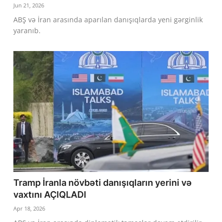
Jun 21, 2026
Dünya
ABŞ və İran arasında aparılan danışıqlarda yeni gərginlik
yaranıb.
Cəmiyyət
İdman
Kriminal
Mövqe
Maraqlı
Sağlıq
Digər
Tramp İranla növbəti danışıqların yerini və
vaxtını AÇIQLADI
Apr 18, 2026