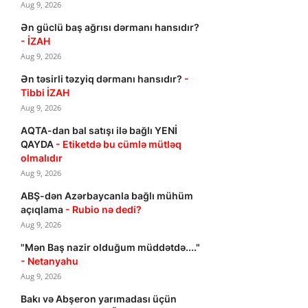
Aug 9, 2026
Ən güclü baş ağrısı dərmanı hansıdır?
- İZAH
Aug 9, 2026
Ən təsirli təzyiq dərmanı hansıdır?
-
Tibbi İZAH
Aug 9, 2026
AQTA-dan bal satışı ilə bağlı YENİ
QAYDA
- Etiketdə bu cümlə mütləq
olmalıdır
Aug 9, 2026
ABŞ-dən Azərbaycanla bağlı mühüm
açıqlama
- Rubio nə dedi?
Aug 9, 2026
"Mən Baş nazir olduğum müddətdə...."
- Netanyahu
Aug 9, 2026
Bakı və Abşeron yarımadası üçün