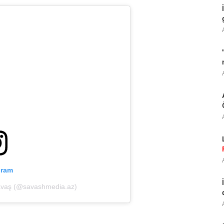
gram
avaş (@savashmedia.az)