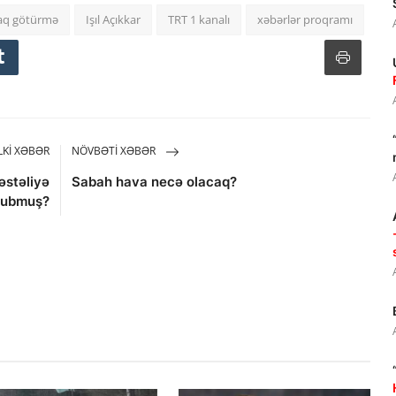
şaq götürmə
Işıl Açıkkar
TRT 1 kanalı
xəbərlər proqramı
KI XƏBƏR
NÖVBƏTI XƏBƏR
əstəliyə
Sabah hava necə olacaq?
lubmuş?