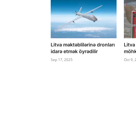
Litva məktəblilərinə dronları
Litva
idarə etmək öyrədilir
möhk
Sep 17, 2025
Oct 9,