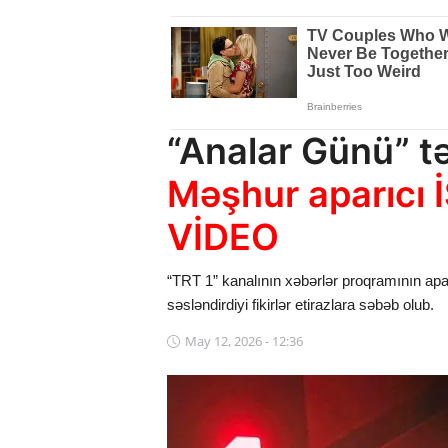
Dünya
Cəmiyyət
İdman
“Analar Günü” tə
Kriminal
Məşhur aparıcı
Mövqe
VİDEO
Maraqlı
“TRT 1” kanalının xəbərlər proqramının apar
Sağlıq
səsləndirdiyi fikirlər etirazlara səbəb olub.
Digər
May 12, 2026 - 12:36