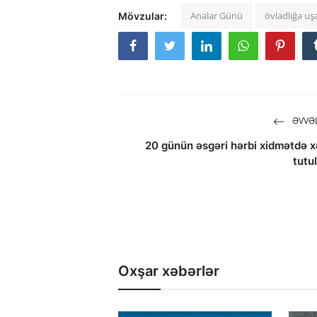
Analar Günü
övladlığa u
Mövzular:
ƏVVƏL
20 günün əsgəri hərbi xidmətdə x
tutu
Oxşar xəbərlər