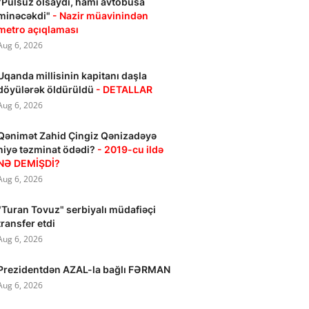
"Pulsuz olsaydı, hamı avtobusa
minəcəkdi"
- Nazir müavinindən
metro açıqlaması
Aug 6, 2026
Uqanda millisinin kapitanı daşla
döyülərək öldürüldü
- DETALLAR
Aug 6, 2026
Qənimət Zahid Çingiz Qənizadəyə
niyə təzminat ödədi?
- 2019-cu ildə
NƏ DEMİŞDİ?
Aug 6, 2026
"Turan Tovuz" serbiyalı müdafiəçi
transfer etdi
Aug 6, 2026
Prezidentdən AZAL-la bağlı FƏRMAN
Aug 6, 2026