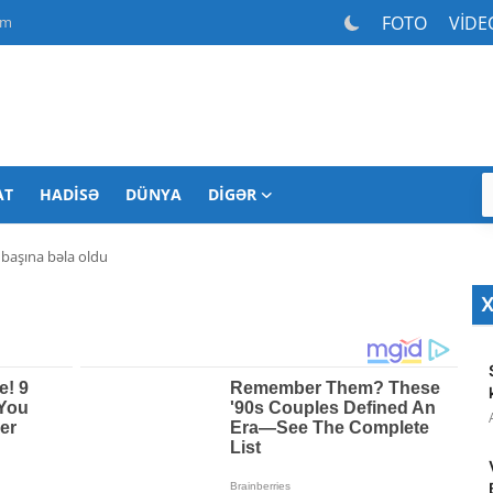
FOTO
VİDE
am
AT
HADISƏ
DÜNYA
DIGƏR
 başına bəla oldu
X