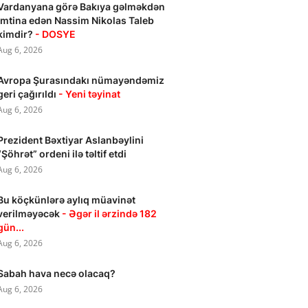
Vardanyana görə Bakıya gəlməkdən
imtina edən Nassim Nikolas Taleb
kimdir?
- DOSYE
Aug 6, 2026
Avropa Şurasındakı nümayəndəmiz
geri çağırıldı
- Yeni təyinat
Aug 6, 2026
Prezident Bəxtiyar Aslanbəylini
“Şöhrət” ordeni ilə təltif etdi
Aug 6, 2026
Bu köçkünlərə aylıq müavinət
verilməyəcək
- Əgər il ərzində 182
gün...
Aug 6, 2026
Sabah hava necə olacaq?
Aug 6, 2026