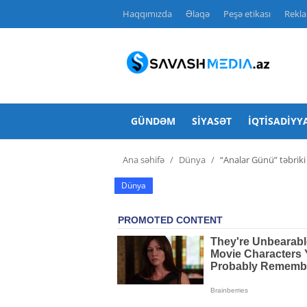
Haqqımızda
Əlaqə
Peşə etikası
Rekl
Haqqımızda
Əlaqə
GÜNDƏM
SIYASƏT
İQTISADIYY
Peşə etikası
Ana səhifə
Dünya
“Analar Günü” təbriki
Reklam
Dünya
Gündəm
Siyasət
İqtisadiyyat
Hadisə