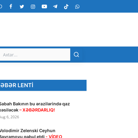
O
ƏBƏR LENTI
Sabah Bakının bu ərazilərində qaz
kəsiləcək
– XƏBƏRDARLIQ!
Aug 6, 2026
Volodimir Zelenski Ceyhun
Bayramovu qəbul etdi
- VİDEO