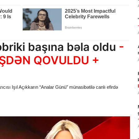
briki başına bəla oldu
-
 İŞDƏN QOVULDU +
ıcısı Işıl Açıkkarın “Analar Günü” münasibətilə canlı efirdə