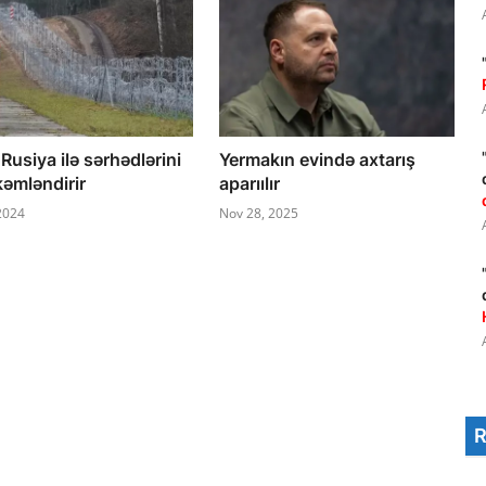
 Rusiya ilə sərhədlərini
Yermakın evində axtarış
əmləndirir
aparıılır
 2024
Nov 28, 2025