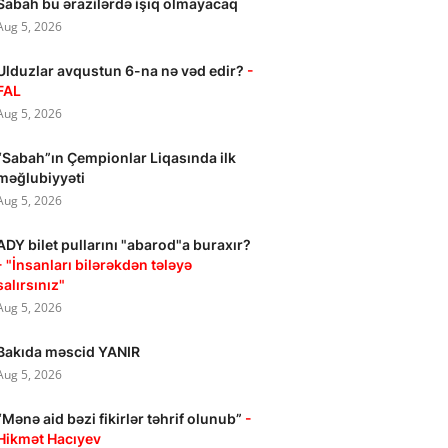
Sabah bu ərazilərdə işıq olmayacaq
Aug 5, 2026
Ulduzlar avqustun 6-na nə vəd edir?
-
FAL
Aug 5, 2026
“Sabah”ın Çempionlar Liqasında ilk
məğlubiyyəti
Aug 5, 2026
ADY bilet pullarını "abarod"a buraxır?
- "İnsanları bilərəkdən tələyə
salırsınız"
Aug 5, 2026
Bakıda məscid YANIR
Aug 5, 2026
“Mənə aid bəzi fikirlər təhrif olunub”
-
Hikmət Hacıyev