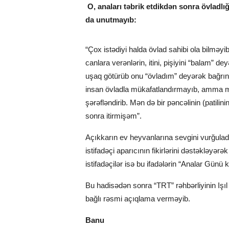
O, anaları təbrik etdikdən sonra övladlı
da unutmayıb:
“Çox istədiyi halda övlad sahibi ola bilməy
canlara verənlərin, itini, pişiyini “balam” d
uşaq götürüb onu “övladım” deyərək bağrına
insan övladla mükafatlandırmayıb, amma mə
şərəfləndirib. Mən də bir pəncəlinin (pati
sonra itirmişəm”.
Açıkkarın ev heyvanlarına sevgini vurğulad
istifadəçi aparıcının fikirlərini dəstəkləyə
istifadəçilər isə bu ifadələrin “Analar Günü 
Bu hadisədən sonra “TRT” rəhbərliyinin Işıl A
bağlı rəsmi açıqlama verməyib.
Banu