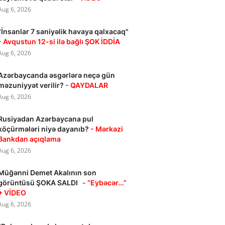
Aug 6, 2026
"İnsanlar 7 saniyəlik havaya qalxacaq"
- Avqustun 12-si ilə bağlı ŞOK İDDİA
Aug 6, 2026
Azərbaycanda əsgərlərə neçə gün
məzuniyyət verilir?
- QAYDALAR
Aug 6, 2026
Rusiyadan Azərbaycana pul
köçürmələri niyə dayanıb?
- Mərkəzi
Bankdan açıqlama
Aug 6, 2026
Müğənni Demet Akalının son
görüntüsü ŞOKA SALDI
- “Eybəcər...”
+ VİDEO
Aug 6, 2026