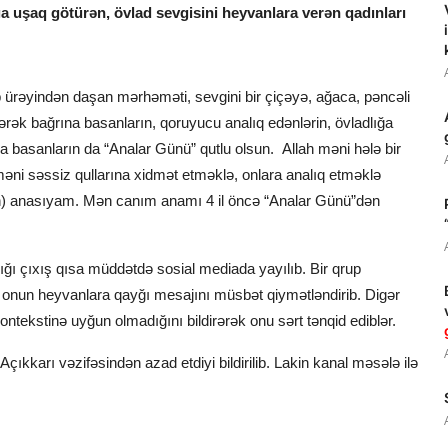
ğa uşaq götürən, övlad sevgisini heyvanlara verən qadınları
ib ürəyindən daşan mərhəməti, sevgini bir çiçəyə, ağaca, pəncəli
eyərək bağrına basanların, qoruyucu analıq edənlərin, övladlığa
 basanların da “Analar Günü” qutlu olsun. Allah məni hələ bir
ni səssiz qullarına xidmət etməklə, onlara analıq etməklə
linin) anasıyam. Mən canım anamı 4 il öncə “Analar Günü”dən
ığı çıxış qısa müddətdə sosial mediada yayılıb. Bir qrup
rək onun heyvanlara qayğı mesajını müsbət qiymətləndirib. Digər
kontekstinə uyğun olmadığını bildirərək onu sərt tənqid ediblər.
çıkkarı vəzifəsindən azad etdiyi bildirilib. Lakin kanal məsələ ilə