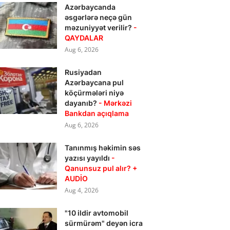
Azərbaycanda
əsgərlərə neçə gün
məzuniyyət verilir?
-
QAYDALAR
Aug 6, 2026
Rusiyadan
Azərbaycana pul
köçürmələri niyə
dayanıb?
- Mərkəzi
Bankdan açıqlama
Aug 6, 2026
Tanınmış həkimin səs
yazısı yayıldı
-
Qanunsuz pul alır? +
AUDİO
Aug 4, 2026
"10 ildir avtomobil
sürmürəm" deyən icra