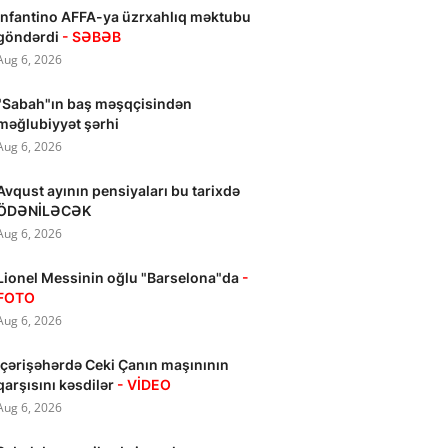
İnfantino AFFA-ya üzrxahlıq məktubu
göndərdi
- SƏBƏB
Aug 6, 2026
"Sabah"ın baş məşqçisindən
məğlubiyyət şərhi
Aug 6, 2026
Avqust ayının pensiyaları bu tarixdə
ÖDƏNİLƏCƏK
Aug 6, 2026
Lionel Messinin oğlu "Barselona"da
-
FOTO
Aug 6, 2026
İçərişəhərdə Ceki Çanın maşınının
qarşısını kəsdilər
- VİDEO
Aug 6, 2026