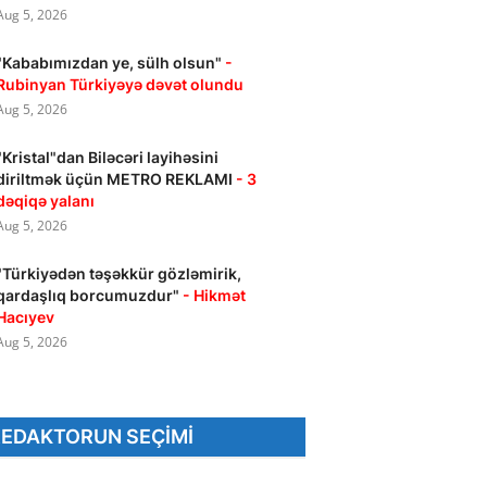
Aug 5, 2026
"Kababımızdan ye, sülh olsun"
-
Rubinyan Türkiyəyə dəvət olundu
Aug 5, 2026
"Kristal"dan Biləcəri layihəsini
diriltmək üçün METRO REKLAMI
- 3
dəqiqə yalanı
Aug 5, 2026
"Türkiyədən təşəkkür gözləmirik,
qardaşlıq borcumuzdur"
- Hikmət
Hacıyev
Aug 5, 2026
REDAKTORUN SEÇIMI