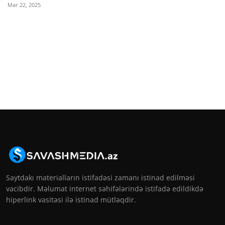
Mar 22, 2025
Saytdakı materialların istifadəsi zamanı istinad edilməsi
vacibdir. Məlumat internet səhifələrində istifadə edildikdə
hiperlink vasitəsi ilə istinad mütləqdir.