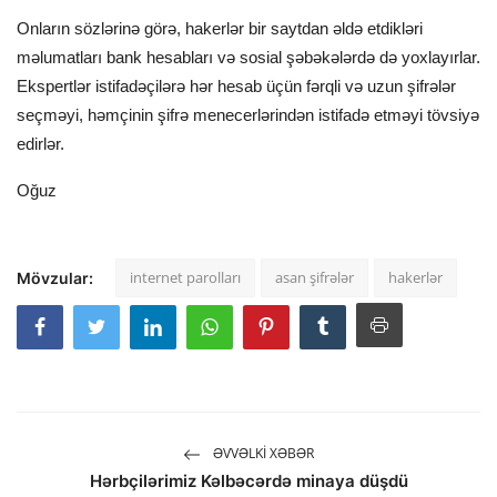
Onların sözlərinə görə, hakerlər bir saytdan əldə etdikləri
məlumatları bank hesabları və sosial şəbəkələrdə də yoxlayırlar.
Ekspertlər istifadəçilərə hər hesab üçün fərqli və uzun şifrələr
seçməyi, həmçinin şifrə menecerlərindən istifadə etməyi tövsiyə
edirlər.
Oğuz
internet parolları
asan şifrələr
hakerlər
Mövzular:
ƏVVƏLKI XƏBƏR
Hərbçilərimiz Kəlbəcərdə minaya düşdü