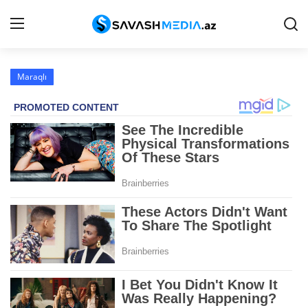
Maraqlı
Haqqımızda
Əlaqə
Peşə etikası
Reklam
Gündəm
Siyasət
İqtisadiyyat
Hadisə