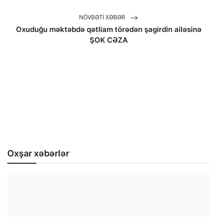
NÖVBƏTI XƏBƏR
Oxuduğu məktəbdə qətliam törədən şagirdin ailəsinə
ŞOK CƏZA
Oxşar xəbərlər