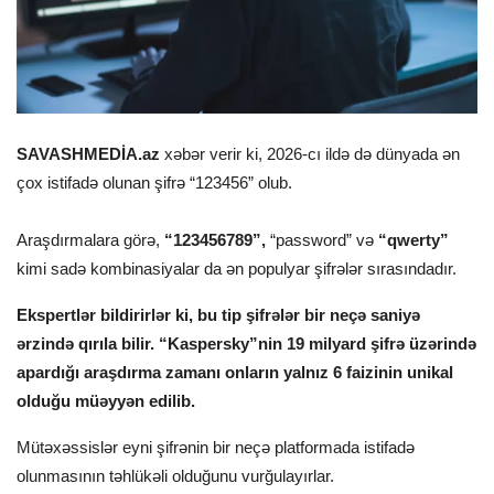
SAVASHMEDİA.az
xəbər verir ki, 2026-cı ildə də dünyada ən
çox istifadə olunan şifrə “123456” olub.
Araşdırmalara görə,
“123456789”,
“password” və
“qwerty”
kimi sadə kombinasiyalar da ən populyar şifrələr sırasındadır.
Ekspertlər bildirirlər ki, bu tip şifrələr bir neçə saniyə
ərzində qırıla bilir. “Kaspersky”nin 19 milyard şifrə üzərində
apardığı araşdırma zamanı onların yalnız 6 faizinin unikal
olduğu müəyyən edilib.
Mütəxəssislər eyni şifrənin bir neçə platformada istifadə
olunmasının təhlükəli olduğunu vurğulayırlar.