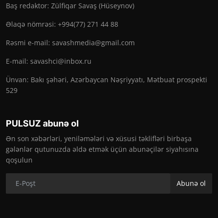
Baş redaktor: Zülfiqar Savaş (Hüseynov)
Əlaqə nömrəsi: +994(77) 271 44 88
Rəsmi e-mail:
savashmedia@gmail.com
E-mail:
savashci@inbox.ru
Ünvan: Bakı şəhəri, Azərbaycan Nəşriyyatı, Mətbuat prospekti
529
PULSUZ abunə ol
Ən son xəbərləri, yeniləmələri və xüsusi təklifləri birbaşa
gələnlər qutunuzda əldə etmək üçün abunəçilər siyahısına
qoşulun
Abunə ol