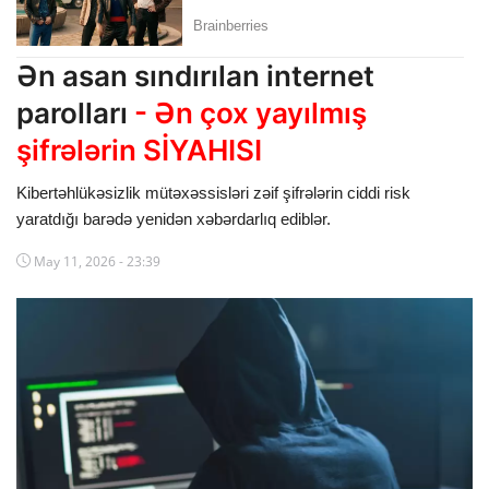
Dünya
Ən asan sındırılan internet
Cəmiyyət
parolları
- Ən çox yayılmış
İdman
şifrələrin SİYAHISI
Kriminal
Kibertəhlükəsizlik mütəxəssisləri zəif şifrələrin ciddi risk
yaratdığı barədə yenidən xəbərdarlıq ediblər.
Mövqe
May 11, 2026 - 23:39
Maraqlı
Sağlıq
Digər