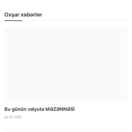
Oxşar xəbərlər
Bu günün valyuta MƏZƏNNƏSİ
Jul 29, 2025