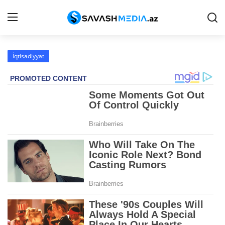
İqtisadiyyat
Haqqımızda
Əlaqə
Peşə etikası
Reklam
Gündəm
Siyasət
İqtisadiyyat
Hadisə