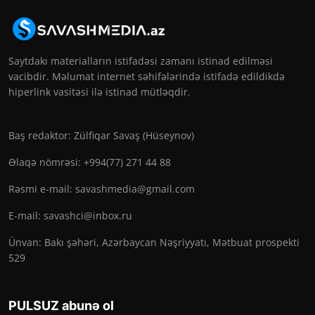
Saytdakı materialların istifadəsi zamanı istinad edilməsi
vacibdir. Məlumat internet səhifələrində istifadə edildikdə
hiperlink vasitəsi ilə istinad mütləqdir.
Baş redaktor: Zülfiqar Savaş (Hüseynov)
Əlaqə nömrəsi: +994(77) 271 44 88
Rəsmi e-mail:
savashmedia@gmail.com
E-mail:
savashci@inbox.ru
Ünvan: Bakı şəhəri, Azərbaycan Nəşriyyatı, Mətbuat prospekti
529
PULSUZ abunə ol