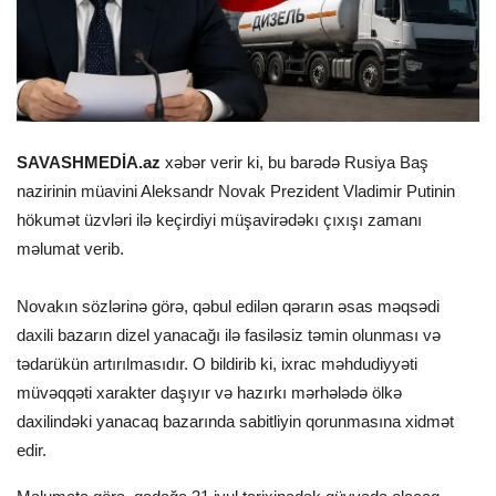
SAVASHMEDİA.az
xəbər verir ki, bu barədə Rusiya Baş
nazirinin müavini Aleksandr Novak Prezident Vladimir Putinin
hökumət üzvləri ilə keçirdiyi müşavirədəkı çıxışı zamanı
məlumat verib.
Novakın sözlərinə görə, qəbul edilən qərarın əsas məqsədi
daxili bazarın dizel yanacağı ilə fasiləsiz təmin olunması və
tədarükün artırılmasıdır. O bildirib ki, ixrac məhdudiyyəti
müvəqqəti xarakter daşıyır və hazırkı mərhələdə ölkə
daxilindəki yanacaq bazarında sabitliyin qorunmasına xidmət
edir.