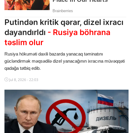
Dünya
Putindən kritik qərar, dizel ixracı
Cəmiyyət
dayandırldı
- Rusiya böhrana
İdman
təslim olur
Kriminal
Rusiya hökuməti daxili bazarda yanacaq təminatını
Mövqe
gücləndirmək məqsədilə dizel yanacağının ixracına müvəqqəti
qadağa tətbiq edib.
Maraqlı
Jul 8, 2026 - 22:03
Sağlıq
Digər