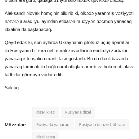
Məlumata görə, qadağa 31 iyul tarixinədək qüvvədə olacaq.
Aleksandr Novak həmçinin bildirib ki, ölkədə yaranmış vəziyyəti
nəzərə alaraq iyul ayından etibarən müəyyən həcmdə yanacaq
idxalına da başlanacaq.
Qeyd edək ki, son aylarda Ukraynanın pilotsuz uçuş aparatları
ilə Rusiyanın bir sıra neft emalı zavodlarına endirdiyi zərbələr
yanacaq istehsalına mənfi təsir göstərib. Bu da daxili bazarda
yanacaq təminatı ilə bağlı narahatlıqları artırıb və hökuməti əlavə
tədbirlər görməyə vadar edib.
Səlcuq
dizel ixracı
Rusiyada dizel
Rusiyada yanacaq
Rusiyada benzin böhranı
Mövzular:
dizel satışı