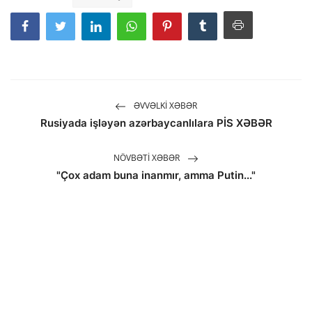
ƏVVƏLKI XƏBƏR
Rusiyada işləyən azərbaycanlılara PİS XƏBƏR
NÖVBƏTI XƏBƏR
"Çox adam buna inanmır, amma Putin..."