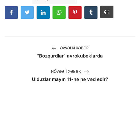
ƏVVƏLKI XƏBƏR
"Bozqurdlar" avrokuboklarda
NÖVBƏTI XƏBƏR
Ulduzlar mayın 11-nə nə vəd edir?