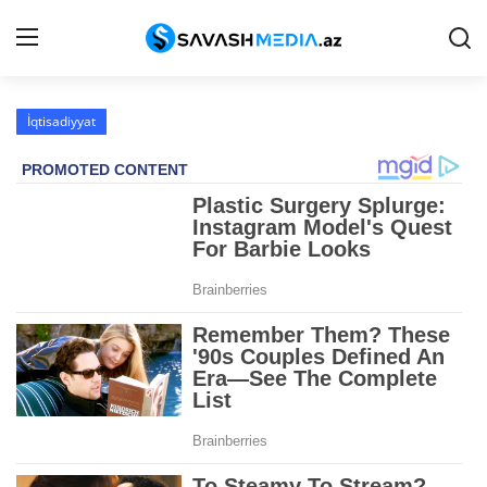
İqtisadiyyat
Haqqımızda
Əlaqə
Peşə etikası
Reklam
Gündəm
Siyasət
İqtisadiyyat
Hadisə