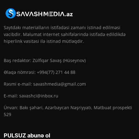
Saytdakı materialların istifadəsi zamanı istinad edilməsi
vacibdir. Məlumat internet səhifələrində istifadə edildikdə
hiperlink vasitəsi ilə istinad mütləqdir.
Baş redaktor: Zülfiqar Savaş (Hüseynov)
Əlaqə nömrəsi: +994(77) 271 44 88
Rəsmi e-mail:
savashmedia@gmail.com
E-mail:
savashci@inbox.ru
Ünvan: Bakı şəhəri, Azərbaycan Nəşriyyatı, Mətbuat prospekti
529
PULSUZ abunə ol