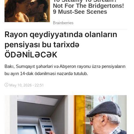
Dünya
Cəmiyyət
Rayon qeydiyyatında olanların
İdman
pensiyası bu tarixdə
Kriminal
ÖDƏNİLƏCƏK
Mövqe
Bakı, Sumqayıt şəhərləri və Abşeron rayonu üzrə pensiyaların
bu ayın 14-dək ödənilməsi nəzərdə tutulub.
Maraqlı
May 10, 2026 - 22:51
Sağlıq
Digər