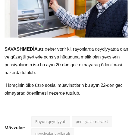
SAVASHMEDİA.az
xəbər verir ki, rayonlarda qeydiyyatda olan
və güzəştli şərtlərlə pensiya hüququna malik olan şəxslərin
pensiyalarının isə bu ayın 20-dən gec olmayaraq ödənilməsi
nəzərdə tutulub.
Həmçinin ölkə üzrə sosial müavinətlərin bu ayın 22-dən gec
olmayaraq ödənilməsi nəzərdə tutulub.
Rayon qeydiyyatı
pensiyalar nə vaxt
Mövzular:
pensiyalar veriləcək