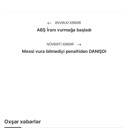
ƏVVƏLKI XƏBƏR
ABŞ İranı vurmağa başladı
NÖVBƏTI XƏBƏR
Messi vura bilmədiyi penaltidən DANIŞDI
Oxşar xəbərlər