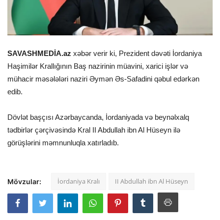
SAVASHMEDİA.az
xəbər verir ki, Prezident dəvəti İordaniya
Haşimilər Krallığının Baş nazirinin müavini, xarici işlər və
mühacir məsələləri naziri Əymən Əs-Safadini qəbul edərkən
edib.
Dövlət başçısı Azərbaycanda, İordaniyada və beynəlxalq
tədbirlər çərçivəsində Kral II Abdullah ibn Al Hüseyn ilə
görüşlərini məmnunluqla xatırladıb.
İordaniya Kralı
II Abdullah ibn Al Hüseyn
Mövzular: