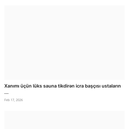
Xanımı üçün lüks sauna tikdirən icra başçısı ustaların
...
Feb 17, 2026