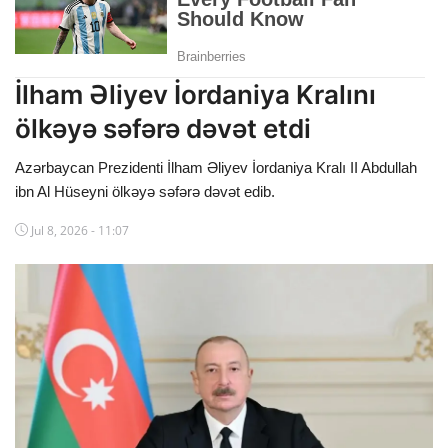
Dünya
Cəmiyyət
İlham Əliyev İordaniya Kralını
İdman
ölkəyə səfərə dəvət etdi
Kriminal
Azərbaycan Prezidenti İlham Əliyev İordaniya Kralı II Abdullah
ibn Al Hüseyni ölkəyə səfərə dəvət edib.
Mövqe
Jul 8, 2026 - 11:07
Maraqlı
Sağlıq
Digər