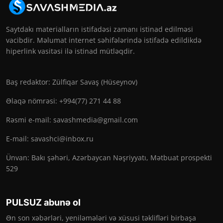
Saytdakı materialların istifadəsi zamanı istinad edilməsi
vacibdir. Məlumat internet səhifələrində istifadə edildikdə
hiperlink vasitəsi ilə istinad mütləqdir.
Baş redaktor: Zülfiqar Savaş (Hüseynov)
Əlaqə nömrəsi: +994(77) 271 44 88
Rəsmi e-mail:
savashmedia@gmail.com
E-mail:
savashci@inbox.ru
Ünvan: Bakı şəhəri, Azərbaycan Nəşriyyatı, Mətbuat prospekti
529
PULSUZ abunə ol
Ən son xəbərləri, yeniləmələri və xüsusi təklifləri birbaşa