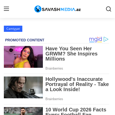
Cəmiyyət
Haqqımızda
Əlaqə
Peşə etikası
Reklam
Gündəm
Siyasət
İqtisadiyyat
Hadisə